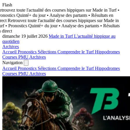
Flash
trouvez toute l'actualité des courses hippiques sur Made in Turf
•
onostics Quinté+ du jour • Analyse des partants • Résultats en
rect
Retrouvez toute l'actualité des courses hippiques sur Made in
rf
• Pronostics Quinté+ du jour • Analyse des partants • Résultats
 direct
dimanche 19 juillet 2026
Made in Turf
L'actualité hippique au
quotidien
Archives
Accueil
Pronostics
Sélections
Comprendre le Turf
Hippodromes
Courses PMU
Archives
Navigation
Accueil
Pronostics
Sélections
Comprendre le Turf
Hippodromes
Courses PMU
Archives