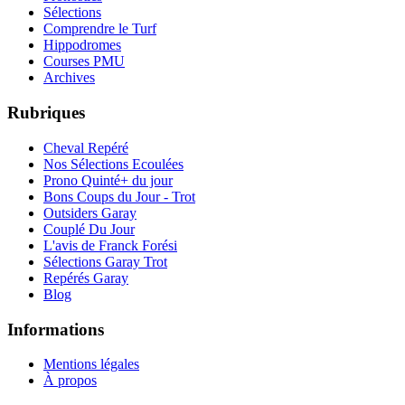
Sélections
Comprendre le Turf
Hippodromes
Courses PMU
Archives
Rubriques
Cheval Repéré
Nos Sélections Ecoulées
Prono Quinté+ du jour
Bons Coups du Jour - Trot
Outsiders Garay
Couplé Du Jour
L'avis de Franck Forési
Sélections Garay Trot
Repérés Garay
Blog
Informations
Mentions légales
À propos