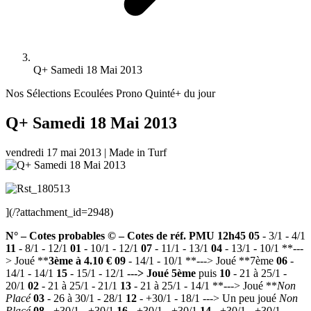
Q+ Samedi 18 Mai 2013
Nos Sélections Ecoulées
Prono Quinté+ du jour
Q+ Samedi 18 Mai 2013
vendredi 17 mai 2013
|
Made in Turf
](/?attachment_id=2948)
N° – Cotes probables © – Cotes de réf. PMU 12h45
05
- 3/1 - 4/1
11
- 8/1 - 12/1
01
- 10/1 - 12/1
07
- 11/1 - 13/1
04
- 13/1 - 10/1 **---
> Joué **
3ème à 4.10 €
09
- 14/1 - 10/1 **---> Joué **7ème
06
-
14/1 - 14/1
15
- 15/1 - 12/1
---> Joué 5ème
puis
10
- 21 à 25/1 -
20/1
02
- 21 à 25/1 - 21/1
13
- 21 à 25/1 - 14/1 **---> Joué **
Non
Placé
03
- 26 à 30/1 - 28/1
12
- +30/1 - 18/1 ---> Un peu joué
Non
Placé
08
- +30/1 - +30/1
16
- +30/1 - +30/1
14
- +30/1 - +30/1