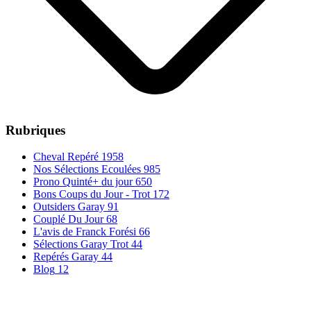
Rubriques
Cheval Repéré
1958
Nos Sélections Ecoulées
985
Prono Quinté+ du jour
650
Bons Coups du Jour - Trot
172
Outsiders Garay
91
Couplé Du Jour
68
L'avis de Franck Forési
66
Sélections Garay Trot
44
Repérés Garay
44
Blog
12