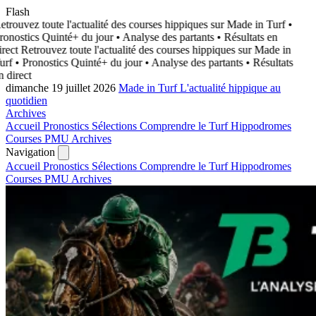
Flash
trouvez toute l'actualité des courses hippiques sur Made in Turf
•
ronostics Quinté+ du jour • Analyse des partants • Résultats en
rect
Retrouvez toute l'actualité des courses hippiques sur Made in
urf
• Pronostics Quinté+ du jour • Analyse des partants • Résultats
 direct
dimanche 19 juillet 2026
Made in Turf
L'actualité hippique au
quotidien
Archives
Accueil
Pronostics
Sélections
Comprendre le Turf
Hippodromes
Courses PMU
Archives
Navigation
Accueil
Pronostics
Sélections
Comprendre le Turf
Hippodromes
Courses PMU
Archives