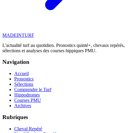
MADE
IN
TURF
L'actualité turf au quotidien. Pronostics quinté+, chevaux repérés,
sélections et analyses des courses hippiques PMU.
Navigation
Accueil
Pronostics
Sélections
Comprendre le Turf
Hippodromes
Courses PMU
Archives
Rubriques
Cheval Repéré