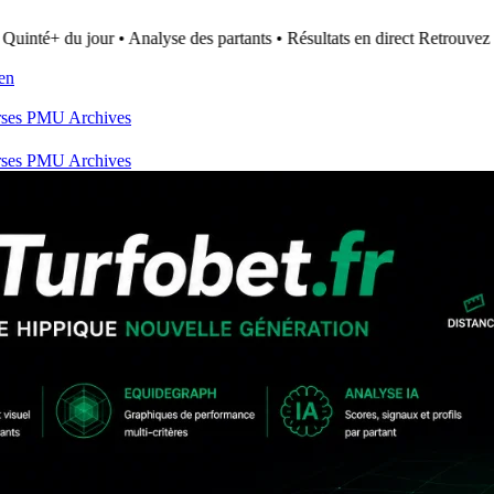
Quinté+ du jour • Analyse des partants • Résultats en direct
Retrouvez to
ien
rses PMU
Archives
rses PMU
Archives