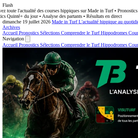
Flash
 toute l'actualité des courses hippiques sur Made in Turf
• Pronostics 
s Quinté+ du jour • Analyse des partants • Résultats en direct
dimanche 19 juillet 2026
Made in Turf
L'actualité hippique au quotid
Archives
Accueil
Pronostics
Sélections
Comprendre le Turf
Hippodromes
Cou
Navigation
Accueil
Pronostics
Sélections
Comprendre le Turf
Hippodromes
Cou