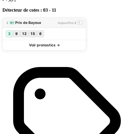
Détecteur de cotes : 03 - 11