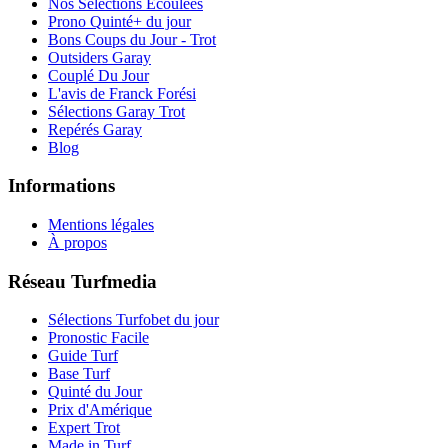
Nos Sélections Ecoulées
Prono Quinté+ du jour
Bons Coups du Jour - Trot
Outsiders Garay
Couplé Du Jour
L'avis de Franck Forési
Sélections Garay Trot
Repérés Garay
Blog
Informations
Mentions légales
À propos
Réseau Turfmedia
Sélections Turfobet du jour
Pronostic Facile
Guide Turf
Base Turf
Quinté du Jour
Prix d'Amérique
Expert Trot
Made in Turf