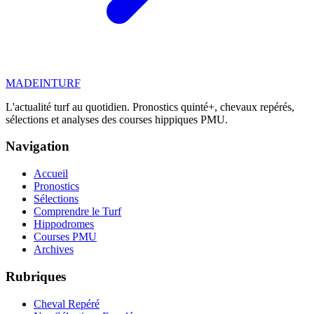
MADE
IN
TURF
L'actualité turf au quotidien. Pronostics quinté+, chevaux repérés,
sélections et analyses des courses hippiques PMU.
Navigation
Accueil
Pronostics
Sélections
Comprendre le Turf
Hippodromes
Courses PMU
Archives
Rubriques
Cheval Repéré