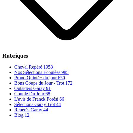
Rubriques
Cheval Repéré
1958
Nos Sélections Ecoulées
985
Prono Quinté+ du jour
650
Bons Coups du Jour - Trot
172
Outsiders Garay
91
Couplé Du Jour
68
L'avis de Franck Forési
66
Sélections Garay Trot
44
Repérés Garay
44
Blog
12