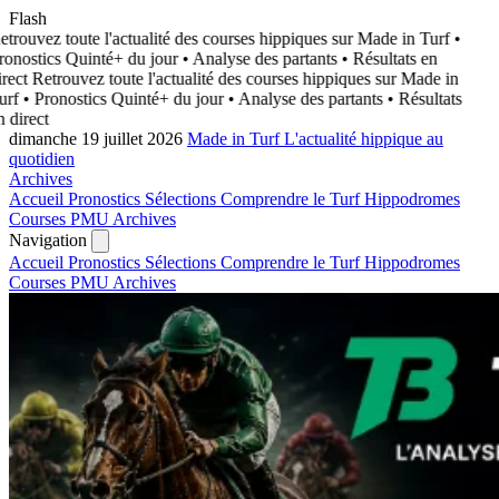
Flash
trouvez toute l'actualité des courses hippiques sur Made in Turf
•
onostics Quinté+ du jour • Analyse des partants • Résultats en
rect
Retrouvez toute l'actualité des courses hippiques sur Made in
urf
• Pronostics Quinté+ du jour • Analyse des partants • Résultats
 direct
dimanche 19 juillet 2026
Made in Turf
L'actualité hippique au
quotidien
Archives
Accueil
Pronostics
Sélections
Comprendre le Turf
Hippodromes
Courses PMU
Archives
Navigation
Accueil
Pronostics
Sélections
Comprendre le Turf
Hippodromes
Courses PMU
Archives