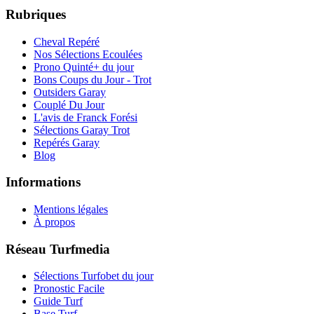
Rubriques
Cheval Repéré
Nos Sélections Ecoulées
Prono Quinté+ du jour
Bons Coups du Jour - Trot
Outsiders Garay
Couplé Du Jour
L'avis de Franck Forési
Sélections Garay Trot
Repérés Garay
Blog
Informations
Mentions légales
À propos
Réseau Turfmedia
Sélections Turfobet du jour
Pronostic Facile
Guide Turf
Base Turf