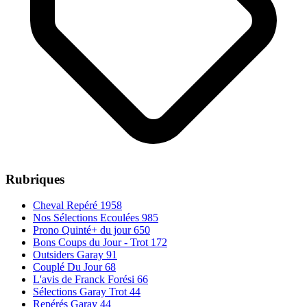
Rubriques
Cheval Repéré
1958
Nos Sélections Ecoulées
985
Prono Quinté+ du jour
650
Bons Coups du Jour - Trot
172
Outsiders Garay
91
Couplé Du Jour
68
L'avis de Franck Forési
66
Sélections Garay Trot
44
Repérés Garay
44