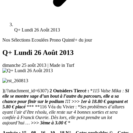
Q+ Lundi 26 Août 2013
Nos Sélections Ecoulées
Prono Quinté+ du jour
Q+ Lundi 26 Août 2013
dimanche 25 août 2013
|
Made in Turf
](/?attachment_id=6307)
2 Outsiders Tiercé :
*
115 Valse Mika :
Si
elle se montre sage d’un bout à l’autre du parcours, elle a sa
chance pour finir sur le podium !!!
>>> 1er à 18.80 € gagnant et
5.80 € placé
*** **116 Véa du Vivier : *
Ses problèmes d’allures
ayant l’air d’être résolu, elle reste sur 4 bonnes sorties et sera
confiée à Franck Ouvrie. Dès lors, elle peut prendre un lot
aujourd’hui …
>>> 3ème à 3.00 €
*
Arrivée : 15 – 08 – 16 – 10 – 18
N° – Cotes probables © – Cotes