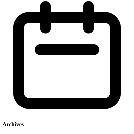
Archives