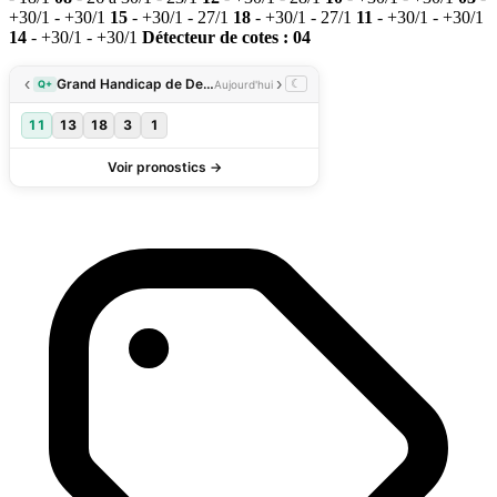
+30/1 - +30/1
15
- +30/1 - 27/1
18
- +30/1 - 27/1
11
- +30/1 - +30/1
14
- +30/1 - +30/1
Détecteur de cotes : 04