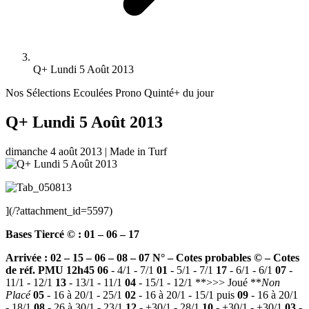
Q+ Lundi 5 Août 2013
Nos Sélections Ecoulées
Prono Quinté+ du jour
Q+ Lundi 5 Août 2013
dimanche 4 août 2013
|
Made in Turf
](/?attachment_id=5597)
Bases Tiercé © :
01 – 06
–
17
Arrivée : 02 – 15 – 06 – 08 – 07
N° – Cotes probables © – Cotes
de réf. PMU 12h45
06
- 4/1 - 7/1
01
- 5/1 - 7/1
17
- 6/1 - 6/1
07
-
11/1 - 12/1
13
- 13/1 - 11/1
04
- 15/1 - 12/1 **>>> Joué **
Non
Placé
05
- 16 à 20/1 - 25/1
02
- 16 à 20/1 - 15/1 puis
09
- 16 à 20/1
- 18/1
08
- 26 à 30/1 - 23/1
12
- +30/1 - 28/1
10
- +30/1 - +30/1
03
-