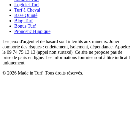
Logiciel Turf
Turf à Cheval
Base Quinté
Blog Turf
Bonus Turf
Pronostic Hippique
Les jeux d'argent et de hasard sont interdits aux mineurs. Jouer
comporte des risques : endettement, isolement, dépendance. Appelez
le 09 74 75 13 13 (appel non surtaxé). Ce site ne propose pas de
prise de paris en ligne. Les informations fournies sont à titre indicatif
uniquement.
© 2026 Made in Turf. Tous droits réservés.