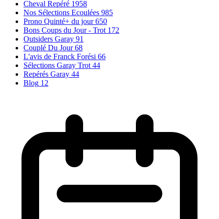
Cheval Repéré
1958
Nos Sélections Ecoulées
985
Prono Quinté+ du jour
650
Bons Coups du Jour - Trot
172
Outsiders Garay
91
Couplé Du Jour
68
L'avis de Franck Forési
66
Sélections Garay Trot
44
Repérés Garay
44
Blog
12