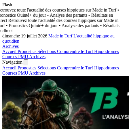
Flash
trouvez toute l'actualité des courses hippiques sur Made in Turf
•
onostics Quinté+ du jour • Analyse des partants • Résultats en
rect
Retrouvez toute l'actualité des courses hippiques sur Made in
rf
• Pronostics Quinté+ du jour • Analyse des partants • Résultats
 direct
dimanche 19 juillet 2026
Made in Turf
L'actualité hippique au
quotidien
Archives
Accueil
Pronostics
Sélections
Comprendre le Turf
Hippodromes
Courses PMU
Archives
Navigation
Accueil
Pronostics
Sélections
Comprendre le Turf
Hippodromes
Courses PMU
Archives