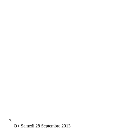
Q+ Samedi 28 Septembre 2013