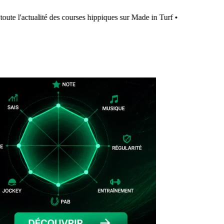
ute l'actualité des courses hippiques sur Made in Turf
•