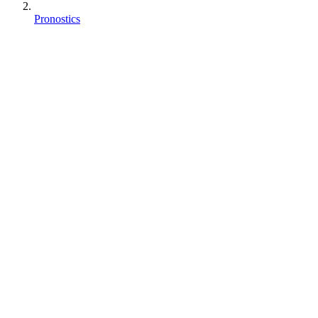
Pronostics