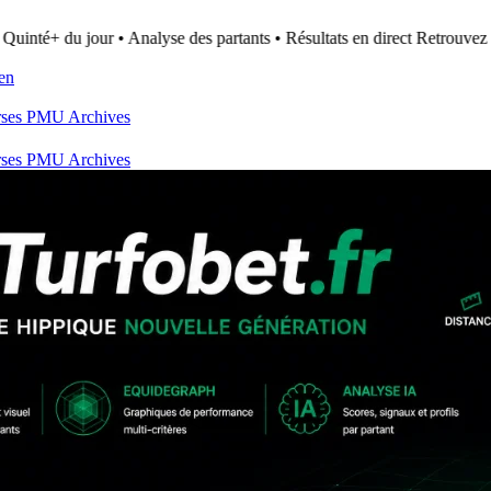
Quinté+ du jour • Analyse des partants • Résultats en direct
Retrouvez to
ien
rses PMU
Archives
rses PMU
Archives