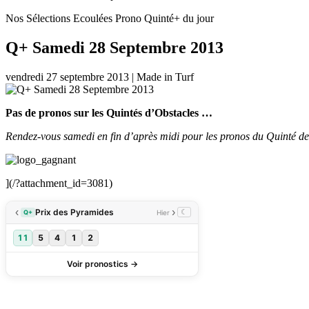
Nos Sélections Ecoulées
Prono Quinté+ du jour
Q+ Samedi 28 Septembre 2013
vendredi 27 septembre 2013
|
Made in Turf
Pas de pronos sur les Quintés d’Obstacles …
Rendez-vous samedi en fin d’après midi pour les pronos du Quinté d
](/?attachment_id=3081)