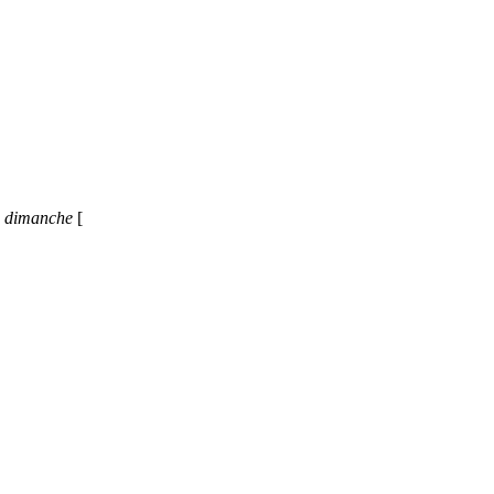
e dimanche
[