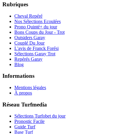
Rubriques
Cheval Repéré
Nos Sélections Ecoulées
Prono Quinté+ du jour
Bons Coups du Jour - Trot
Outsiders Garay
Couplé Du Jour
L'avis de Franck Forési
Sélections Garay Trot
Repérés Garay
Blog
Informations
Mentions légales
À propos
Réseau Turfmedia
Sélections Turfobet du jour
Pronostic Facile
Guide Turf
Base Turf