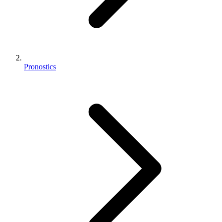
Pronostics