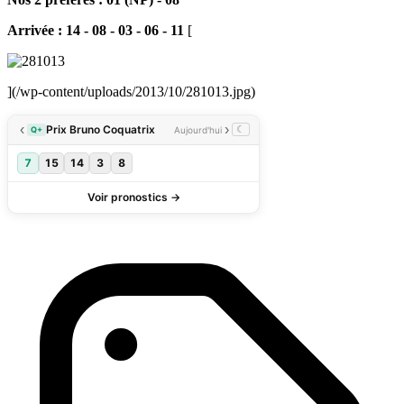
Arrivée : 14 - 08 - 03 - 06 - 11
[
](/wp-content/uploads/2013/10/281013.jpg)