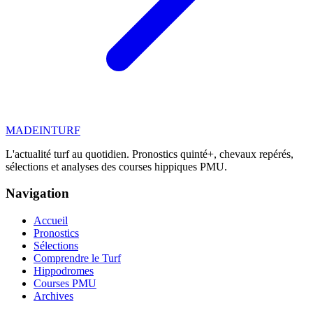
MADE
IN
TURF
L'actualité turf au quotidien. Pronostics quinté+, chevaux repérés,
sélections et analyses des courses hippiques PMU.
Navigation
Accueil
Pronostics
Sélections
Comprendre le Turf
Hippodromes
Courses PMU
Archives