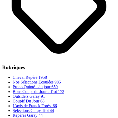
Rubriques
Cheval Repéré
1958
Nos Sélections Ecoulées
985
Prono Quinté+ du jour
650
Bons Coups du Jour - Trot
172
Outsiders Garay
91
Couplé Du Jour
68
L'avis de Franck Forési
66
Sélections Garay Trot
44
Repérés Garay
44