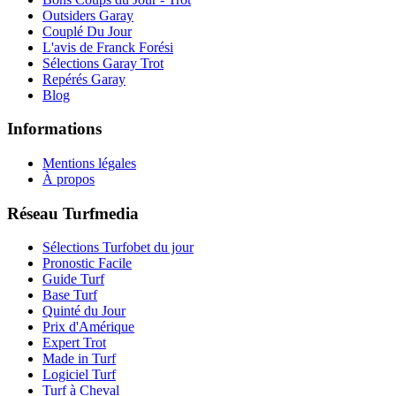
Outsiders Garay
Couplé Du Jour
L'avis de Franck Forési
Sélections Garay Trot
Repérés Garay
Blog
Informations
Mentions légales
À propos
Réseau Turfmedia
Sélections Turfobet du jour
Pronostic Facile
Guide Turf
Base Turf
Quinté du Jour
Prix d'Amérique
Expert Trot
Made in Turf
Logiciel Turf
Turf à Cheval