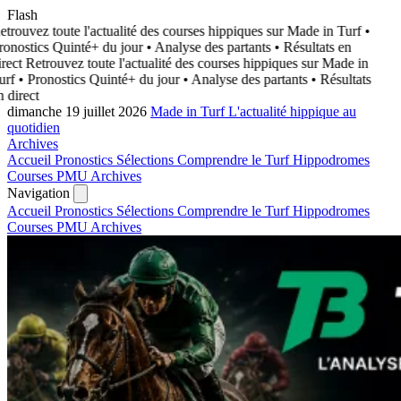
Flash
trouvez toute l'actualité des courses hippiques sur Made in Turf
•
onostics Quinté+ du jour • Analyse des partants • Résultats en
rect
Retrouvez toute l'actualité des courses hippiques sur Made in
rf
• Pronostics Quinté+ du jour • Analyse des partants • Résultats
 direct
dimanche 19 juillet 2026
Made in Turf
L'actualité hippique au
quotidien
Archives
Accueil
Pronostics
Sélections
Comprendre le Turf
Hippodromes
Courses PMU
Archives
Navigation
Accueil
Pronostics
Sélections
Comprendre le Turf
Hippodromes
Courses PMU
Archives