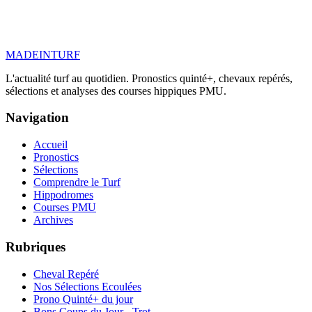
MADE
IN
TURF
L'actualité turf au quotidien. Pronostics quinté+, chevaux repérés,
sélections et analyses des courses hippiques PMU.
Navigation
Accueil
Pronostics
Sélections
Comprendre le Turf
Hippodromes
Courses PMU
Archives
Rubriques
Cheval Repéré
Nos Sélections Ecoulées
Prono Quinté+ du jour
Bons Coups du Jour - Trot