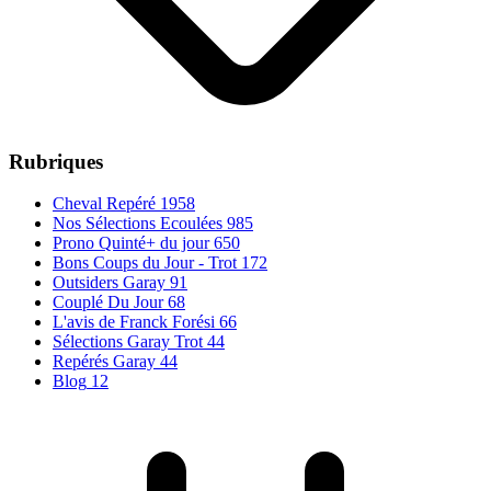
Rubriques
Cheval Repéré
1958
Nos Sélections Ecoulées
985
Prono Quinté+ du jour
650
Bons Coups du Jour - Trot
172
Outsiders Garay
91
Couplé Du Jour
68
L'avis de Franck Forési
66
Sélections Garay Trot
44
Repérés Garay
44
Blog
12