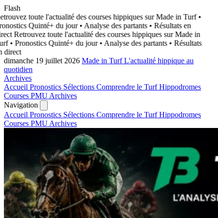
Flash
trouvez toute l'actualité des courses hippiques sur Made in Turf
•
onostics Quinté+ du jour • Analyse des partants • Résultats en
rect
Retrouvez toute l'actualité des courses hippiques sur Made in
urf
• Pronostics Quinté+ du jour • Analyse des partants • Résultats
 direct
dimanche 19 juillet 2026
Made in Turf
L'actualité hippique au
quotidien
Archives
Accueil
Pronostics
Sélections
Comprendre le Turf
Hippodromes
Courses PMU
Archives
Navigation
Accueil
Pronostics
Sélections
Comprendre le Turf
Hippodromes
Courses PMU
Archives