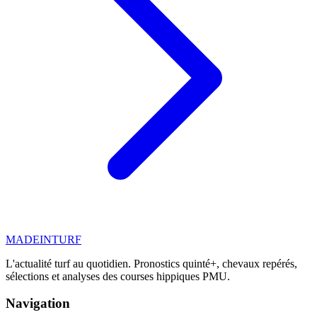
MADE
IN
TURF
L'actualité turf au quotidien. Pronostics quinté+, chevaux repérés,
sélections et analyses des courses hippiques PMU.
Navigation