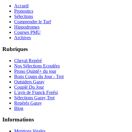
Accueil
Pronostics
Sélections
Comprendre le Turf
Hippodromes
Courses PMU
Archives
Rubriques
Cheval Repéré
Nos Sélections Ecoulées
Prono Quinté+ du jour
Bons Coups du Jour - Trot
Outsiders Garay
Couplé Du Jour
L'avis de Franck Forési
Sélections Garay Trot
Repérés Garay
Blog
Informations
Mentions légales