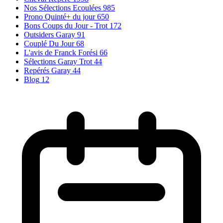
Nos Sélections Ecoulées
985
Prono Quinté+ du jour
650
Bons Coups du Jour - Trot
172
Outsiders Garay
91
Couplé Du Jour
68
L'avis de Franck Forési
66
Sélections Garay Trot
44
Repérés Garay
44
Blog
12