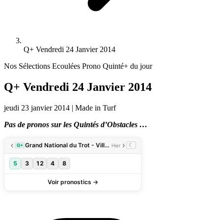
Q+ Vendredi 24 Janvier 2014
Nos Sélections Ecoulées
Prono Quinté+ du jour
Q+ Vendredi 24 Janvier 2014
jeudi 23 janvier 2014
|
Made in Turf
Pas de pronos sur les Quintés d’Obstacles …