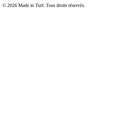
© 2026 Made in Turf. Tous droits réservés.