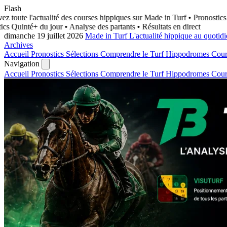
Flash
z toute l'actualité des courses hippiques sur Made in Turf
• Pronostics 
s Quinté+ du jour • Analyse des partants • Résultats en direct
dimanche 19 juillet 2026
Made in Turf
L'actualité hippique au quotid
Archives
Accueil
Pronostics
Sélections
Comprendre le Turf
Hippodromes
Cou
Navigation
Accueil
Pronostics
Sélections
Comprendre le Turf
Hippodromes
Cou