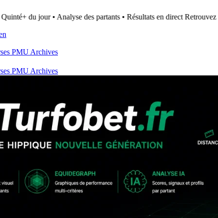
Quinté+ du jour • Analyse des partants • Résultats en direct
Retrouvez to
ien
rses PMU
Archives
rses PMU
Archives