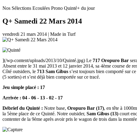
Nos Sélections Ecoulées
Prono Quinté+ du jour
Q+ Samedi 22 Mars 2014
vendredi 21 mars 2014
|
Made in Turf
](/wp-content/uploads/2013/10/Quinté.jpg) Le
717 Oropuro Bar
sera
Absent entre le 31 mai 2013 et 12 janvier 2014, sa 4ème course de rentr
Côté outsiders, le
713 Sam Gibus
s’est toujours bien comporté sur ce
(5 sorties) et s’est déjà bien comportée sur ce tracé.
Jeu simple placé : 17
Arrivée : 04 - 06 - 13 - 02 - 17
Débrief du Quinté :
Notre base,
Oropuro Bar (17)
, en tête à 1000m
la 5ème place de ce Quinté. Notre outsider,
Sam Gibus (13)
court enc
contenter de la 9ème après avoir pris le wagon de trois dans la mont