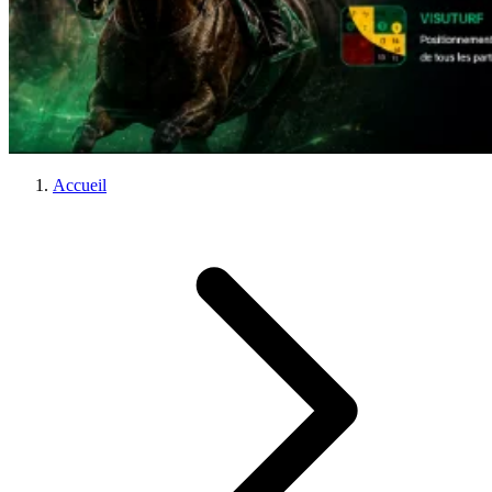
Accueil