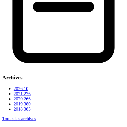
Archives
2026
10
2021
276
2020
266
2019
380
2018
383
Toutes les archives