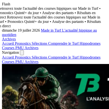
Flash
trouvez toute l'actualité des courses hippiques sur Made in Turf
•
onostics Quinté+ du jour • Analyse des partants • Résultats en
rect
Retrouvez toute l'actualité des courses hippiques sur Made in
urf
• Pronostics Quinté+ du jour • Analyse des partants • Résultats
 direct
dimanche 19 juillet 2026
Made in Turf
L'actualité hippique au
quotidien
Archives
Accueil
Pronostics
Sélections
Comprendre le Turf
Hippodromes
Courses PMU
Archives
Navigation
Accueil
Pronostics
Sélections
Comprendre le Turf
Hippodromes
Courses PMU
Archives