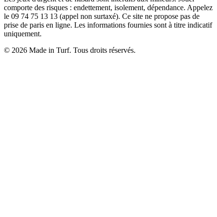
comporte des risques : endettement, isolement, dépendance. Appelez
le 09 74 75 13 13 (appel non surtaxé). Ce site ne propose pas de
prise de paris en ligne. Les informations fournies sont à titre indicatif
uniquement.
© 2026 Made in Turf. Tous droits réservés.