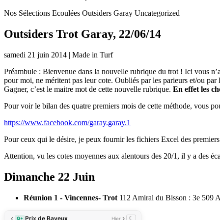
Nos Sélections Ecoulées
Outsiders Garay
Uncategorized
Outsiders Trot Garay, 22/06/14
samedi 21 juin 2014
|
Made in Turf
Préambule : Bienvenue dans la nouvelle rubrique du trot ! Ici vous n’
pour moi, ne méritent pas leur cote. Oubliés par les parieurs et/ou par
Gagner, c’est le maitre mot de cette nouvelle rubrique.
En effet les 
Pour voir le bilan des quatre premiers mois de cette méthode, vous pou
https://www.facebook.com/garay.garay.1
Pour ceux qui le désire, je peux fournir les fichiers Excel des premier
Attention, vu les cotes moyennes aux alentours des 20/1, il y a des écar
Dimanche 22 Juin
Réunion 1 - Vincennes- Trot
112 Amiral du Bisson : 3e 509 