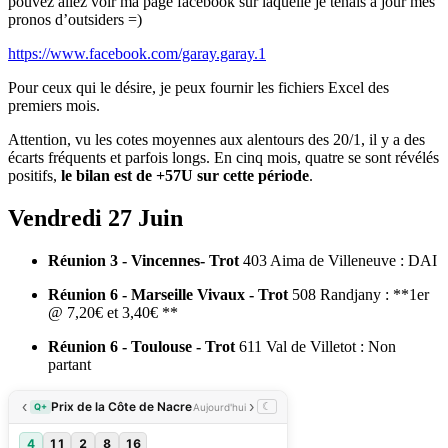
pouvez allez voir ma page facebook sur laquelle je tenais à jour mes
pronos d’outsiders =)
https://www.facebook.com/garay.garay.1
Pour ceux qui le désire, je peux fournir les fichiers Excel des
premiers mois.
Attention, vu les cotes moyennes aux alentours des 20/1, il y a des
écarts fréquents et parfois longs. En cinq mois, quatre se sont révélés
positifs,
le bilan est de +57U sur cette période
.
Vendredi 27 Juin
Réunion 3 - Vincennes- Trot
403 Aima de Villeneuve : DAI
Réunion 6 - Marseille Vivaux - Trot
508 Randjany : **1er
@ 7,20€ et 3,40€ **
Réunion 6 - Toulouse - Trot
611 Val de Villetot : Non
partant