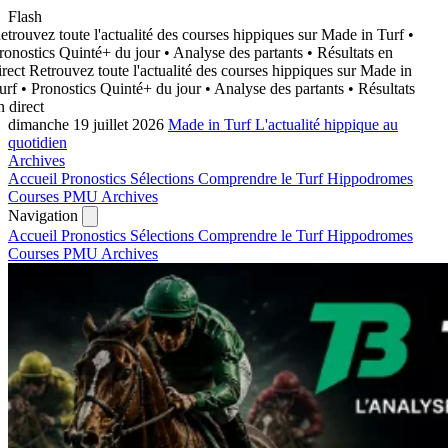
Flash
trouvez toute l'actualité des courses hippiques sur Made in Turf
•
onostics Quinté+ du jour • Analyse des partants • Résultats en
rect
Retrouvez toute l'actualité des courses hippiques sur Made in
urf
• Pronostics Quinté+ du jour • Analyse des partants • Résultats
 direct
dimanche 19 juillet 2026
Made in Turf
L'actualité hippique au
quotidien
Archives
Accueil
Pronostics
Sélections
Comprendre le Turf
Hippodromes
Courses PMU
Archives
Navigation
Accueil
Pronostics
Sélections
Comprendre le Turf
Hippodromes
Courses PMU
Archives