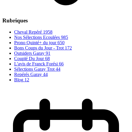
Rubriques
Cheval Repéré
1958
Nos Sélections Ecoulées
985
Prono Quinté+ du jour
650
Bons Coups du Jour - Trot
172
Outsiders Garay
91
Couplé Du Jour
68
L'avis de Franck Forési
66
Sélections Garay Trot
44
Repérés Garay
44
Blog
12