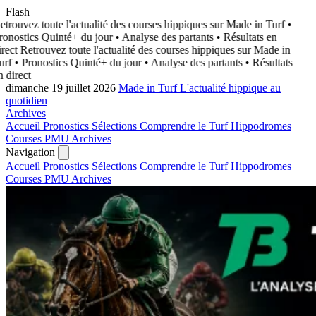
Flash
trouvez toute l'actualité des courses hippiques sur Made in Turf
•
onostics Quinté+ du jour • Analyse des partants • Résultats en
rect
Retrouvez toute l'actualité des courses hippiques sur Made in
rf
• Pronostics Quinté+ du jour • Analyse des partants • Résultats
 direct
dimanche 19 juillet 2026
Made in Turf
L'actualité hippique au
quotidien
Archives
Accueil
Pronostics
Sélections
Comprendre le Turf
Hippodromes
Courses PMU
Archives
Navigation
Accueil
Pronostics
Sélections
Comprendre le Turf
Hippodromes
Courses PMU
Archives