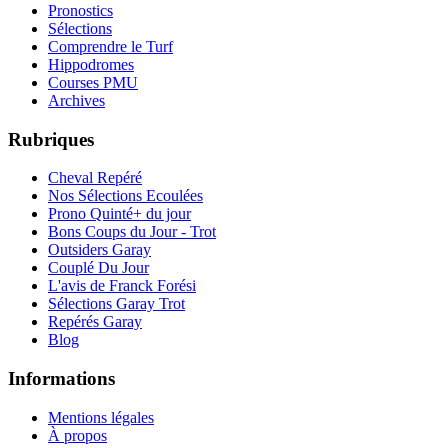
Pronostics
Sélections
Comprendre le Turf
Hippodromes
Courses PMU
Archives
Rubriques
Cheval Repéré
Nos Sélections Ecoulées
Prono Quinté+ du jour
Bons Coups du Jour - Trot
Outsiders Garay
Couplé Du Jour
L'avis de Franck Forési
Sélections Garay Trot
Repérés Garay
Blog
Informations
Mentions légales
À propos