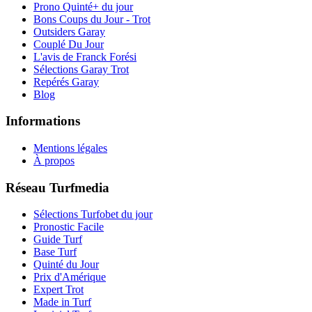
Prono Quinté+ du jour
Bons Coups du Jour - Trot
Outsiders Garay
Couplé Du Jour
L'avis de Franck Forési
Sélections Garay Trot
Repérés Garay
Blog
Informations
Mentions légales
À propos
Réseau Turfmedia
Sélections Turfobet du jour
Pronostic Facile
Guide Turf
Base Turf
Quinté du Jour
Prix d'Amérique
Expert Trot
Made in Turf