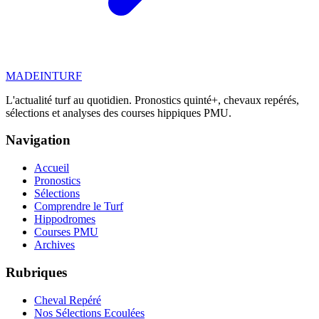
MADE
IN
TURF
L'actualité turf au quotidien. Pronostics quinté+, chevaux repérés,
sélections et analyses des courses hippiques PMU.
Navigation
Accueil
Pronostics
Sélections
Comprendre le Turf
Hippodromes
Courses PMU
Archives
Rubriques
Cheval Repéré
Nos Sélections Ecoulées