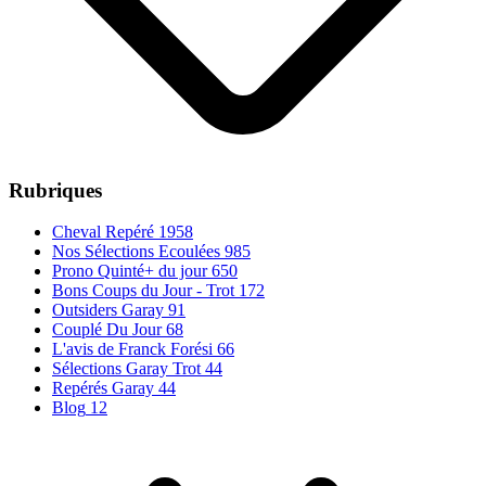
Rubriques
Cheval Repéré
1958
Nos Sélections Ecoulées
985
Prono Quinté+ du jour
650
Bons Coups du Jour - Trot
172
Outsiders Garay
91
Couplé Du Jour
68
L'avis de Franck Forési
66
Sélections Garay Trot
44
Repérés Garay
44
Blog
12