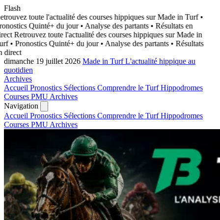
Flash
trouvez toute l'actualité des courses hippiques sur Made in Turf
•
onostics Quinté+ du jour • Analyse des partants • Résultats en
rect
Retrouvez toute l'actualité des courses hippiques sur Made in
rf
• Pronostics Quinté+ du jour • Analyse des partants • Résultats
 direct
dimanche 19 juillet 2026
Made in Turf
L'actualité hippique au
quotidien
Archives
Accueil
Pronostics
Sélections
Comprendre le Turf
Hippodromes
Courses PMU
Archives
Navigation
Accueil
Pronostics
Sélections
Comprendre le Turf
Hippodromes
Courses PMU
Archives