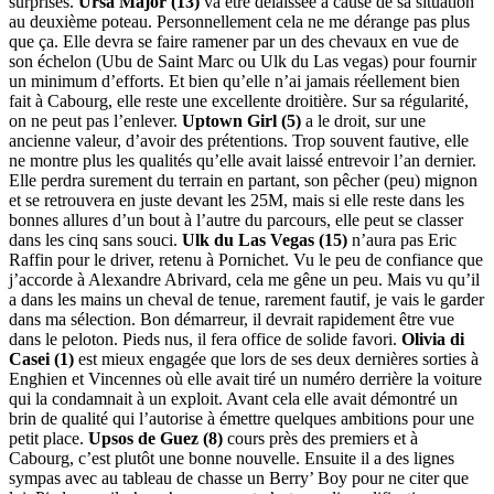
surprises.
Ursa Major (13)
va être délaissée à cause de sa situation
au deuxième poteau. Personnellement cela ne me dérange pas plus
que ça. Elle devra se faire ramener par un des chevaux en vue de
son échelon (Ubu de Saint Marc ou Ulk du Las vegas) pour fournir
un minimum d’efforts. Et bien qu’elle n’ai jamais réellement bien
fait à Cabourg, elle reste une excellente droitière. Sur sa régularité,
on ne peut pas l’enlever.
Uptown Girl (5)
a le droit, sur une
ancienne valeur, d’avoir des prétentions. Trop souvent fautive, elle
ne montre plus les qualités qu’elle avait laissé entrevoir l’an dernier.
Elle perdra surement du terrain en partant, son pêcher (peu) mignon
et se retrouvera en juste devant les 25M, mais si elle reste dans les
bonnes allures d’un bout à l’autre du parcours, elle peut se classer
dans les cinq sans souci.
Ulk du Las Vegas (15)
n’aura pas Eric
Raffin pour le driver, retenu à Pornichet. Vu le peu de confiance que
j’accorde à Alexandre Abrivard, cela me gêne un peu. Mais vu qu’il
a dans les mains un cheval de tenue, rarement fautif, je vais le garder
dans ma sélection. Bon démarreur, il devrait rapidement être vue
dans le peloton. Pieds nus, il fera office de solide favori.
Olivia di
Casei (1)
est mieux engagée que lors de ses deux dernières sorties à
Enghien et Vincennes où elle avait tiré un numéro derrière la voiture
qui la condamnait à un exploit. Avant cela elle avait démontré un
brin de qualité qui l’autorise à émettre quelques ambitions pour une
petit place.
Upsos de Guez (8)
cours près des premiers et à
Cabourg, c’est plutôt une bonne nouvelle. Ensuite il a des lignes
sympas avec au tableau de chasse un Berry’ Boy pour ne citer que