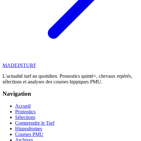
MADE
IN
TURF
L'actualité turf au quotidien. Pronostics quinté+, chevaux repérés,
sélections et analyses des courses hippiques PMU.
Navigation
Accueil
Pronostics
Sélections
Comprendre le Turf
Hippodromes
Courses PMU
Archives