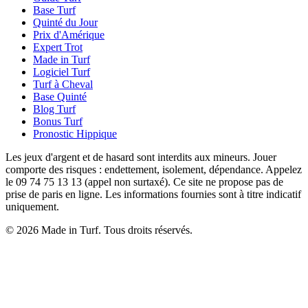
Base Turf
Quinté du Jour
Prix d'Amérique
Expert Trot
Made in Turf
Logiciel Turf
Turf à Cheval
Base Quinté
Blog Turf
Bonus Turf
Pronostic Hippique
Les jeux d'argent et de hasard sont interdits aux mineurs. Jouer
comporte des risques : endettement, isolement, dépendance. Appelez
le 09 74 75 13 13 (appel non surtaxé). Ce site ne propose pas de
prise de paris en ligne. Les informations fournies sont à titre indicatif
uniquement.
© 2026 Made in Turf. Tous droits réservés.