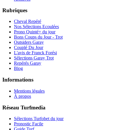
Rubriques
Cheval Repéré
Nos Sélections Ecoulées
Prono Quinté+ du jour
Bons Coups du Jour - Trot
Outsiders Garay
Couplé Du Jour
L'avis de Franck Forési
Sélections Garay Trot
Repérés Garay
Blog
Informations
Mentions légales
À propos
Réseau Turfmedia
Sélections Turfobet du jour
Pronostic Facile
Guide Turf