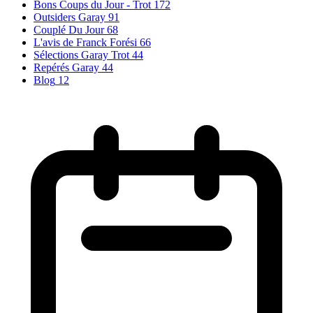
Bons Coups du Jour - Trot
172
Outsiders Garay
91
Couplé Du Jour
68
L'avis de Franck Forési
66
Sélections Garay Trot
44
Repérés Garay
44
Blog
12