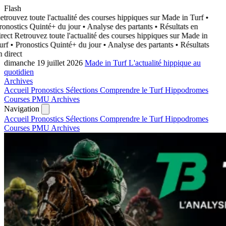
Flash
trouvez toute l'actualité des courses hippiques sur Made in Turf
•
onostics Quinté+ du jour • Analyse des partants • Résultats en
rect
Retrouvez toute l'actualité des courses hippiques sur Made in
rf
• Pronostics Quinté+ du jour • Analyse des partants • Résultats
 direct
dimanche 19 juillet 2026
Made in Turf
L'actualité hippique au
quotidien
Archives
Accueil
Pronostics
Sélections
Comprendre le Turf
Hippodromes
Courses PMU
Archives
Navigation
Accueil
Pronostics
Sélections
Comprendre le Turf
Hippodromes
Courses PMU
Archives