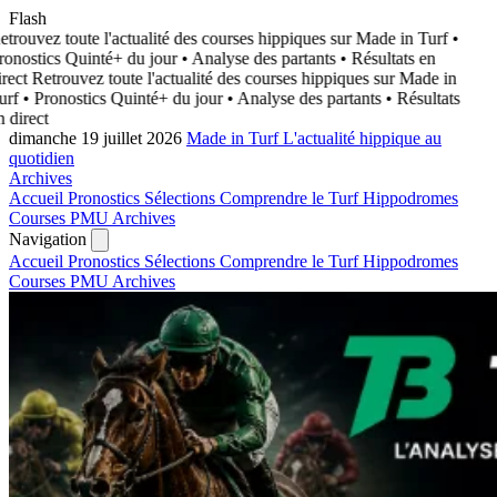
Flash
trouvez toute l'actualité des courses hippiques sur Made in Turf
•
onostics Quinté+ du jour • Analyse des partants • Résultats en
rect
Retrouvez toute l'actualité des courses hippiques sur Made in
urf
• Pronostics Quinté+ du jour • Analyse des partants • Résultats
 direct
dimanche 19 juillet 2026
Made in Turf
L'actualité hippique au
quotidien
Archives
Accueil
Pronostics
Sélections
Comprendre le Turf
Hippodromes
Courses PMU
Archives
Navigation
Accueil
Pronostics
Sélections
Comprendre le Turf
Hippodromes
Courses PMU
Archives