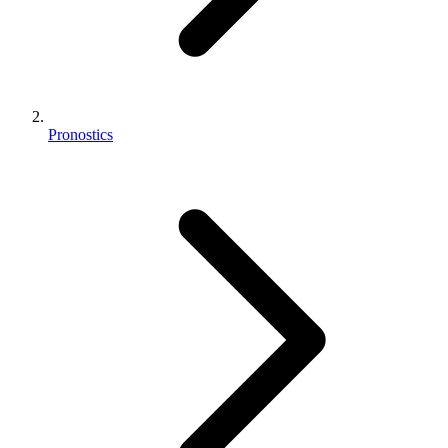
Pronostics