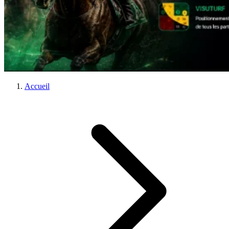
Accueil