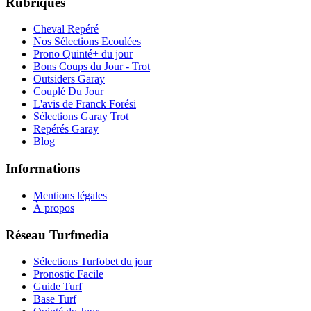
Rubriques
Cheval Repéré
Nos Sélections Ecoulées
Prono Quinté+ du jour
Bons Coups du Jour - Trot
Outsiders Garay
Couplé Du Jour
L'avis de Franck Forési
Sélections Garay Trot
Repérés Garay
Blog
Informations
Mentions légales
À propos
Réseau Turfmedia
Sélections Turfobet du jour
Pronostic Facile
Guide Turf
Base Turf