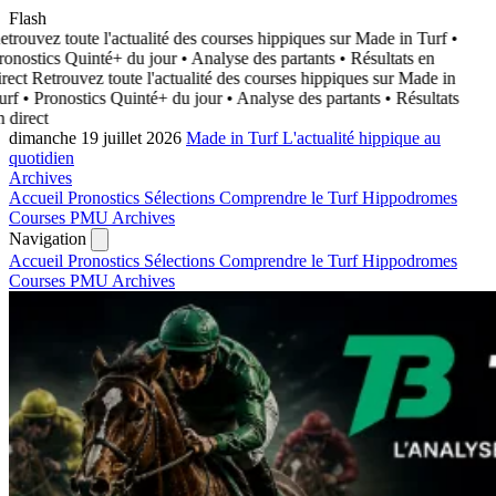
Flash
trouvez toute l'actualité des courses hippiques sur Made in Turf
•
onostics Quinté+ du jour • Analyse des partants • Résultats en
rect
Retrouvez toute l'actualité des courses hippiques sur Made in
urf
• Pronostics Quinté+ du jour • Analyse des partants • Résultats
 direct
dimanche 19 juillet 2026
Made in Turf
L'actualité hippique au
quotidien
Archives
Accueil
Pronostics
Sélections
Comprendre le Turf
Hippodromes
Courses PMU
Archives
Navigation
Accueil
Pronostics
Sélections
Comprendre le Turf
Hippodromes
Courses PMU
Archives