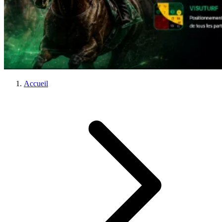
Accueil