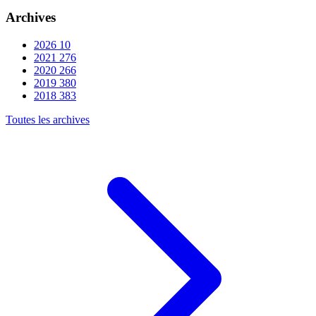
Archives
2026
10
2021
276
2020
266
2019
380
2018
383
Toutes les archives