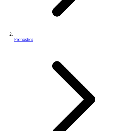
Pronostics