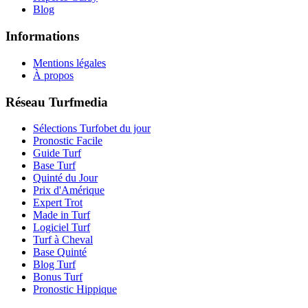
Blog
Informations
Mentions légales
À propos
Réseau Turfmedia
Sélections Turfobet du jour
Pronostic Facile
Guide Turf
Base Turf
Quinté du Jour
Prix d'Amérique
Expert Trot
Made in Turf
Logiciel Turf
Turf à Cheval
Base Quinté
Blog Turf
Bonus Turf
Pronostic Hippique