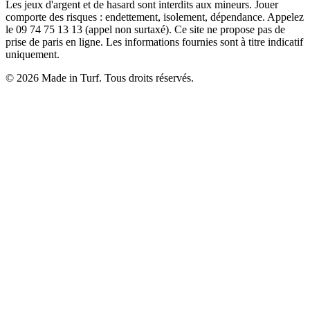
Les jeux d'argent et de hasard sont interdits aux mineurs. Jouer
comporte des risques : endettement, isolement, dépendance. Appelez
le 09 74 75 13 13 (appel non surtaxé). Ce site ne propose pas de
prise de paris en ligne. Les informations fournies sont à titre indicatif
uniquement.
© 2026 Made in Turf. Tous droits réservés.