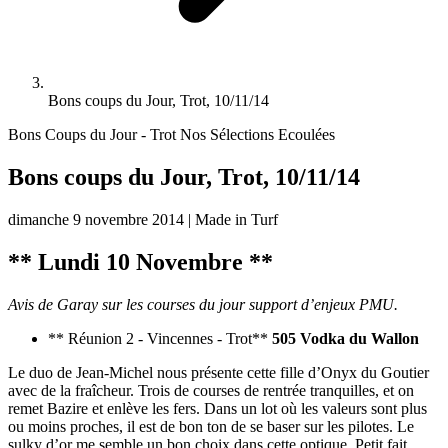
Bons coups du Jour, Trot, 10/11/14
Bons Coups du Jour - Trot
Nos Sélections Ecoulées
Bons coups du Jour, Trot, 10/11/14
dimanche 9 novembre 2014
|
Made in Turf
** Lundi 10 Novembre **
Avis de Garay sur les courses du jour support d’enjeux PMU.
** Réunion 2 - Vincennes - Trot**
505 Vodka du Wallon
Le duo de Jean-Michel nous présente cette fille d’Onyx du Goutier
avec de la fraîcheur. Trois de courses de rentrée tranquilles, et on
remet Bazire et enlève les fers. Dans un lot où les valeurs sont plus
ou moins proches, il est de bon ton de se baser sur les pilotes. Le
sulky d’or me semble un bon choix dans cette optique. Petit fait