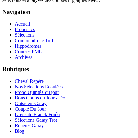
sélections et analyses des courses hippiques PMU.
Navigation
Accueil
Pronostics
Sélections
Comprendre le Turf
Hippodromes
Courses PMU
Archives
Rubriques
Cheval Repéré
Nos Sélections Ecoulées
Prono Quinté+ du jour
Bons Coups du Jour - Trot
Outsiders Garay
Couplé Du Jour
L'avis de Franck Forési
Sélections Garay Trot
Repérés Garay
Blog