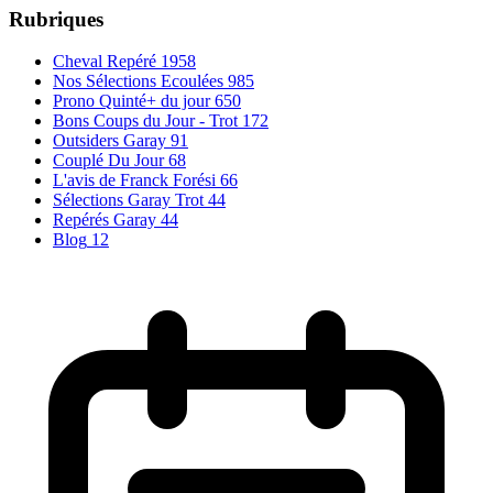
Rubriques
Cheval Repéré
1958
Nos Sélections Ecoulées
985
Prono Quinté+ du jour
650
Bons Coups du Jour - Trot
172
Outsiders Garay
91
Couplé Du Jour
68
L'avis de Franck Forési
66
Sélections Garay Trot
44
Repérés Garay
44
Blog
12