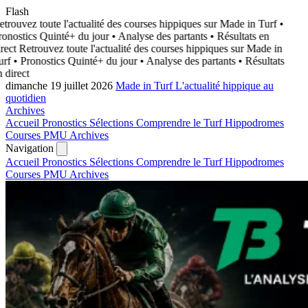
Flash
trouvez toute l'actualité des courses hippiques sur Made in Turf
•
onostics Quinté+ du jour • Analyse des partants • Résultats en
rect
Retrouvez toute l'actualité des courses hippiques sur Made in
rf
• Pronostics Quinté+ du jour • Analyse des partants • Résultats
 direct
dimanche 19 juillet 2026
Made in Turf
L'actualité hippique au
quotidien
Archives
Accueil
Pronostics
Sélections
Comprendre le Turf
Hippodromes
Courses PMU
Archives
Navigation
Accueil
Pronostics
Sélections
Comprendre le Turf
Hippodromes
Courses PMU
Archives