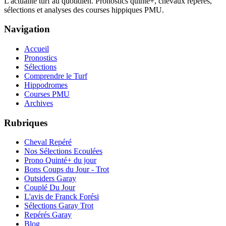
L'actualité turf au quotidien. Pronostics quinté+, chevaux repérés,
sélections et analyses des courses hippiques PMU.
Navigation
Accueil
Pronostics
Sélections
Comprendre le Turf
Hippodromes
Courses PMU
Archives
Rubriques
Cheval Repéré
Nos Sélections Ecoulées
Prono Quinté+ du jour
Bons Coups du Jour - Trot
Outsiders Garay
Couplé Du Jour
L'avis de Franck Forési
Sélections Garay Trot
Repérés Garay
Blog