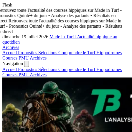
Flash
trouvez toute l'actualité des courses hippiques sur Made in Turf
•
onostics Quinté+ du jour • Analyse des partants • Résultats en
rect
Retrouvez toute l'actualité des courses hippiques sur Made in
rf
• Pronostics Quinté+ du jour • Analyse des partants • Résultats
 direct
dimanche 19 juillet 2026
Made in Turf
L'actualité hippique au
quotidien
Archives
Accueil
Pronostics
Sélections
Comprendre le Turf
Hippodromes
Courses PMU
Archives
Navigation
Accueil
Pronostics
Sélections
Comprendre le Turf
Hippodromes
Courses PMU
Archives