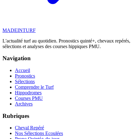
MADE
IN
TURF
L'actualité turf au quotidien. Pronostics quinté+, chevaux repérés,
sélections et analyses des courses hippiques PMU.
Navigation
Accueil
Pronostics
Sélections
Comprendre le Turf
Hippodromes
Courses PMU
Archives
Rubriques
Cheval Repéré
Nos Sélections Ecoulées
Prono Quinté+ du jour