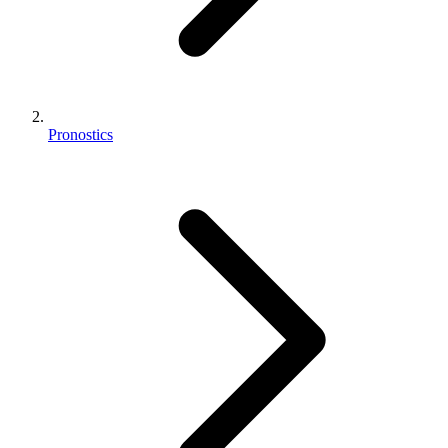
Pronostics