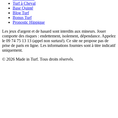
Turf à Cheval
Base Quinté
Blog Turf
Bonus Turf
Pronostic Hippique
Les jeux d'argent et de hasard sont interdits aux mineurs. Jouer
comporte des risques : endettement, isolement, dépendance. Appelez
le 09 74 75 13 13 (appel non surtaxé). Ce site ne propose pas de
prise de paris en ligne. Les informations fournies sont à titre indicatif
uniquement.
© 2026 Made in Turf. Tous droits réservés.