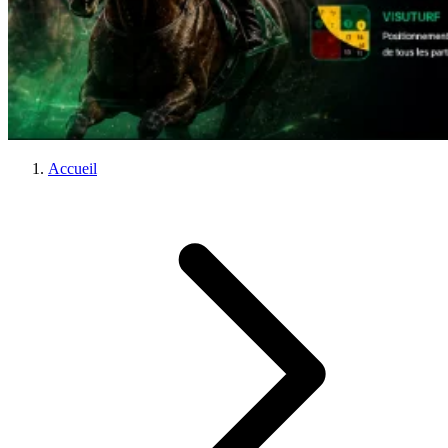
Accueil