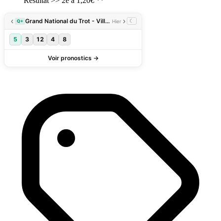
Résultat >> 2e à 1,20€ **