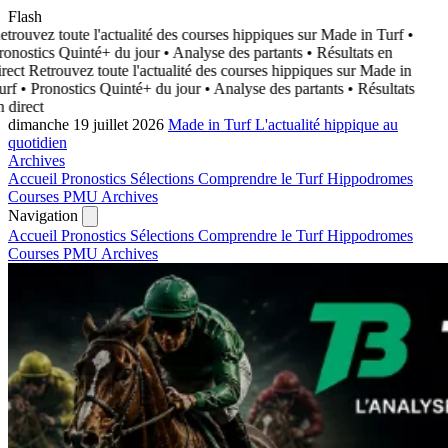
Flash
trouvez toute l'actualité des courses hippiques sur Made in Turf
•
onostics Quinté+ du jour • Analyse des partants • Résultats en
rect
Retrouvez toute l'actualité des courses hippiques sur Made in
urf
• Pronostics Quinté+ du jour • Analyse des partants • Résultats
 direct
dimanche 19 juillet 2026
Made in Turf
L'actualité hippique au
quotidien
Archives
Accueil
Pronostics
Sélections
Comprendre le Turf
Hippodromes
Courses PMU
Archives
Navigation
Accueil
Pronostics
Sélections
Comprendre le Turf
Hippodromes
Courses PMU
Archives