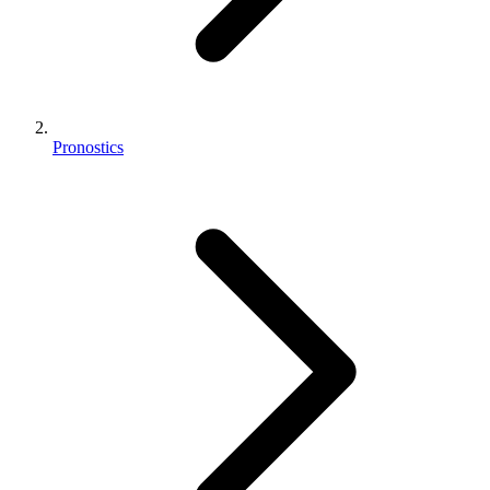
Pronostics