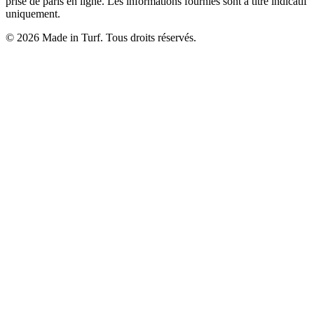
prise de paris en ligne. Les informations fournies sont à titre indicatif
uniquement.
© 2026 Made in Turf. Tous droits réservés.