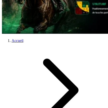
Accueil