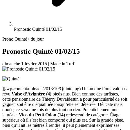
Pronostic Quinté 01/02/15
Prono Quinté+ du jour
Pronostic Quinté 01/02/15
dimanche 1 février 2015
|
Made in Turf
](/wp-content/uploads/2013/10/Quinté.jpg) Un an que l’on avait pas
revu
Valse d’Avignère (4)
pieds nus. Bien connue des turfistes,
cette pensionnaire de Thierry Duvaldestin a pour particularité de soit
gagner, soit être disqualifiée lorsqu’elle est déferrée. Délicate mais
douée, ce sera une fois de plus tout ou rien. Potentiellement une
lauréate.
Vico du Petit Odon (14)
redescend de catégorie. Étage
supérieur où il s’est bien comporté qui plus est. Sur la grande piste,
bien qu’il ait les mètres à rendre, il peut pleinement exprimer ses