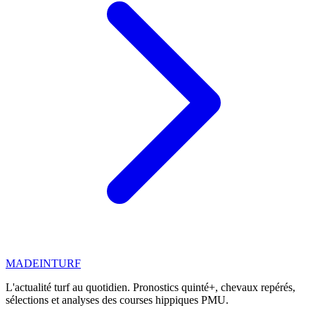
MADE
IN
TURF
L'actualité turf au quotidien. Pronostics quinté+, chevaux repérés,
sélections et analyses des courses hippiques PMU.