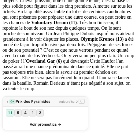
moyens. Cheval puissant, doté d’une grande tenue, c’est la base la
plus solide pour figurer dans les cinq premiers. A mettre sur tous les
tickets. Vu la qualité assez faible du lot et de certaines candidatures
qui sont présentes pour préparer une autre course, on peut croire en
les chances de
Voluntary Dream (11)
. Très bon finisseur, il
repointe le bout de son nez depuis quelques temps. On le sent
proche de son niveau. Un Jean Philippe Dubois inspiré nous aiderait
grandement à le voir disputer les places.
Olympic Kronos (13)
a été
mené de façon trop offensive par deux fois. Préjugeant de ses forces
ou de son potentiel ? C’est ce que nous verrons pendant ce quinté
avec la main de Jos Verbeeck. On y verra un peu plus clair. Un coup
de poker ! l’
Overland Gar (6)
qui devançait Ustie Haufor l’an
passé aurait une chance prédominante dans ce quinté. Elle ne part
pas toujours très bien, alors la savoir au premier échelon est
rassurant. Elle ne sera pas forcément loin quand il faudra se lancer
dans la bataille. Romain Derieux n’étant pas négatif à son sujet, on
va tenter le coup.