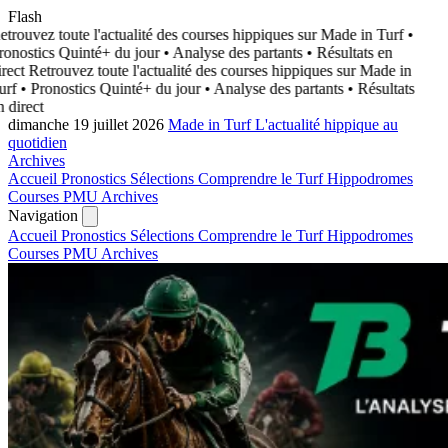
Flash
trouvez toute l'actualité des courses hippiques sur Made in Turf
•
onostics Quinté+ du jour • Analyse des partants • Résultats en
rect
Retrouvez toute l'actualité des courses hippiques sur Made in
urf
• Pronostics Quinté+ du jour • Analyse des partants • Résultats
 direct
dimanche 19 juillet 2026
Made in Turf
L'actualité hippique au
quotidien
Archives
Accueil
Pronostics
Sélections
Comprendre le Turf
Hippodromes
Courses PMU
Archives
Navigation
Accueil
Pronostics
Sélections
Comprendre le Turf
Hippodromes
Courses PMU
Archives