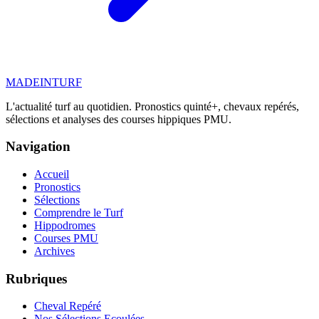
MADE
IN
TURF
L'actualité turf au quotidien. Pronostics quinté+, chevaux repérés,
sélections et analyses des courses hippiques PMU.
Navigation
Accueil
Pronostics
Sélections
Comprendre le Turf
Hippodromes
Courses PMU
Archives
Rubriques
Cheval Repéré
Nos Sélections Ecoulées