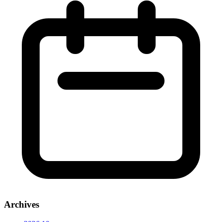
Archives