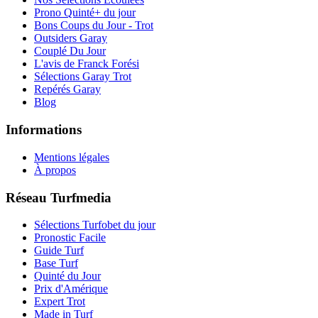
Prono Quinté+ du jour
Bons Coups du Jour - Trot
Outsiders Garay
Couplé Du Jour
L'avis de Franck Forési
Sélections Garay Trot
Repérés Garay
Blog
Informations
Mentions légales
À propos
Réseau Turfmedia
Sélections Turfobet du jour
Pronostic Facile
Guide Turf
Base Turf
Quinté du Jour
Prix d'Amérique
Expert Trot
Made in Turf