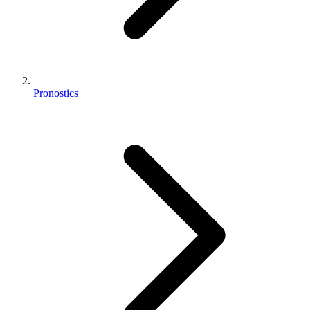
Pronostics