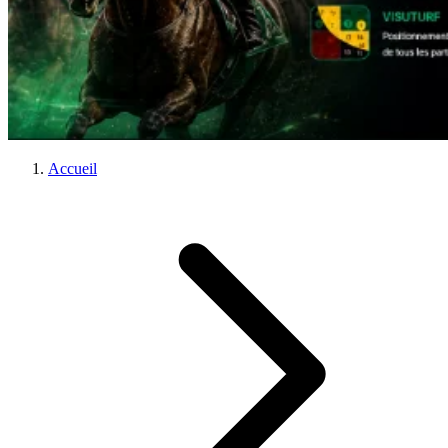
Accueil