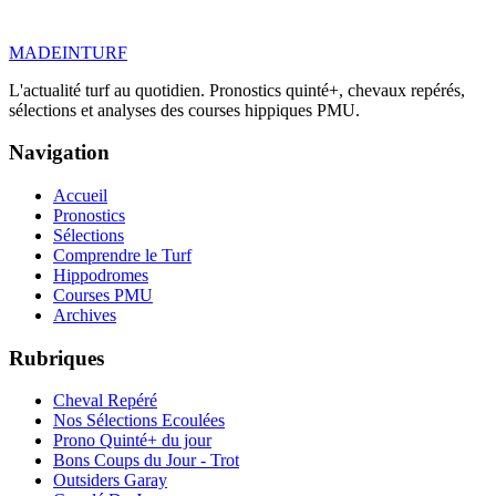
MADE
IN
TURF
L'actualité turf au quotidien. Pronostics quinté+, chevaux repérés,
sélections et analyses des courses hippiques PMU.
Navigation
Accueil
Pronostics
Sélections
Comprendre le Turf
Hippodromes
Courses PMU
Archives
Rubriques
Cheval Repéré
Nos Sélections Ecoulées
Prono Quinté+ du jour
Bons Coups du Jour - Trot
Outsiders Garay