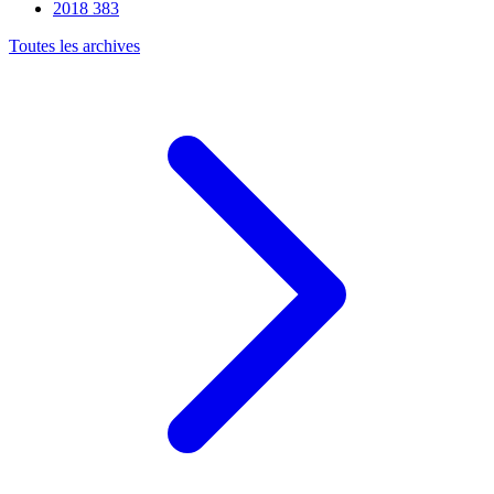
2018
383
Toutes les archives