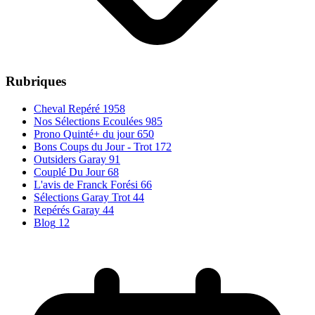
Rubriques
Cheval Repéré
1958
Nos Sélections Ecoulées
985
Prono Quinté+ du jour
650
Bons Coups du Jour - Trot
172
Outsiders Garay
91
Couplé Du Jour
68
L'avis de Franck Forési
66
Sélections Garay Trot
44
Repérés Garay
44
Blog
12