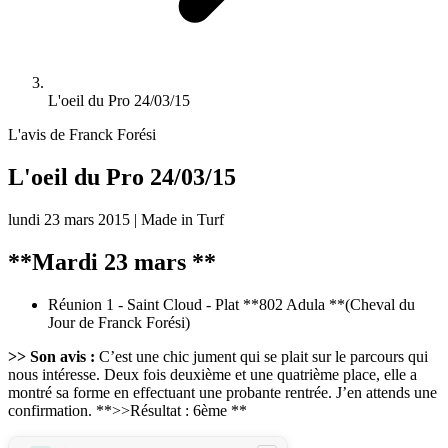
L'oeil du Pro 24/03/15
L'avis de Franck Forési
L'oeil du Pro 24/03/15
lundi 23 mars 2015
|
Made in Turf
**Mardi 23 mars **
Réunion 1 - Saint Cloud - Plat **802 Adula **(Cheval du
Jour de Franck Forési)
>> Son avis :
C’est une chic jument qui se plait sur le parcours qui
nous intéresse. Deux fois deuxième et une quatrième place, elle a
montré sa forme en effectuant une probante rentrée. J’en attends une
confirmation. **>>Résultat : 6ème **