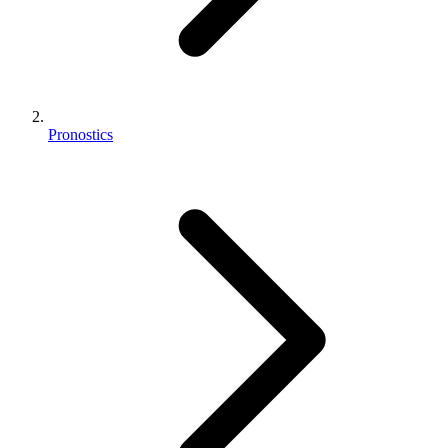
Pronostics