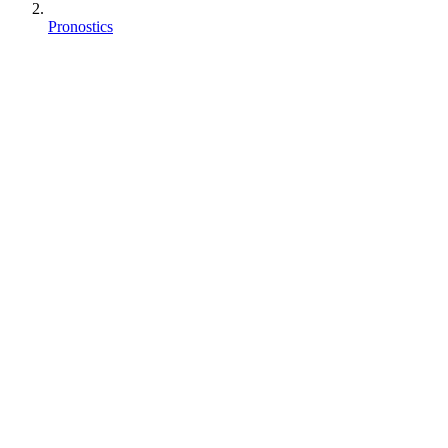
Pronostics