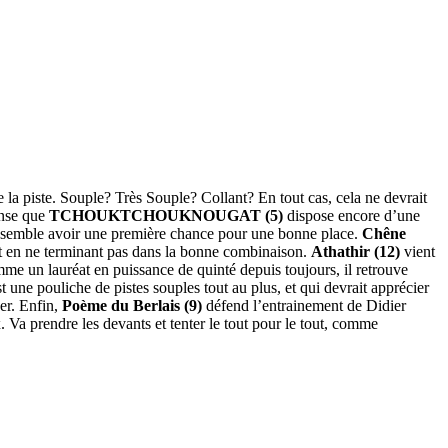
e la piste. Souple? Très Souple? Collant? En tout cas, cela ne devrait
ense que
TCHOUKTCHOUKNOUGAT (5)
dispose encore d’une
ais semble avoir une première chance pour une bonne place.
Chêne
it en ne terminant pas dans la bonne combinaison.
Athathir (12)
vient
me un lauréat en puissance de quinté depuis toujours, il retrouve
t une pouliche de pistes souples tout au plus, et qui devrait apprécier
ger. Enfin,
Poème du Berlais (9)
défend l’entrainement de Didier
 Va prendre les devants et tenter le tout pour le tout, comme