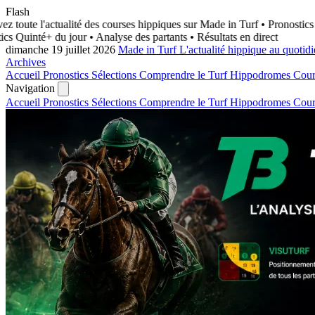
Flash
 toute l'actualité des courses hippiques sur Made in Turf
• Pronostics Q
s Quinté+ du jour • Analyse des partants • Résultats en direct
dimanche 19 juillet 2026
Made in Turf
L'actualité hippique au quotid
Archives
Accueil
Pronostics
Sélections
Comprendre le Turf
Hippodromes
Cou
Navigation
Accueil
Pronostics
Sélections
Comprendre le Turf
Hippodromes
Cou