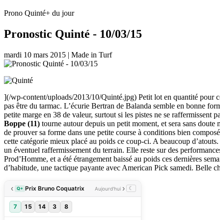
Prono Quinté+ du jour
Pronostic Quinté - 10/03/15
mardi 10 mars 2015
|
Made in Turf
](/wp-content/uploads/2013/10/Quinté.jpg) Petit lot en quantité pour ce
pas être du tarmac. L’écurie Bertran de Balanda semble en bonne forme
petite marge en 38 de valeur, surtout si les pistes ne se raffermissen
Boppe (11)
tourne autour depuis un petit moment, et sera sans doute
de prouver sa forme dans une petite course à conditions bien composée
cette catégorie mieux placé au poids ce coup-ci. A beaucoup d’atouts.
un éventuel raffermissement du terrain. Elle reste sur des performances 
Prod’Homme, et a été étrangement baissé au poids ces dernières semain
d’habitude, une tactique payante avec American Pick samedi. Belle c