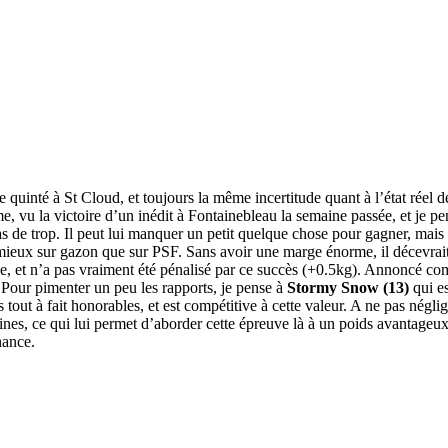
 quinté à St Cloud, et toujours la même incertitude quant à l’état réel d
, vu la victoire d’un inédit à Fontainebleau la semaine passée, et je p
t pas de trop. Il peut lui manquer un petit quelque chose pour gagner, m
 mieux sur gazon que sur PSF. Sans avoir une marge énorme, il décevra
, et n’a pas vraiment été pénalisé par ce succès (+0.5kg). Annoncé com
 Pour pimenter un peu les rapports, je pense à
Stormy Snow (13)
qui es
tout à fait honorables, et est compétitive à cette valeur. A ne pas négli
es, ce qui lui permet d’aborder cette épreuve là à un poids avantageux.
hance.