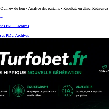
uinté+ du jour • Analyse des partants • Résultats en direct
Retrouvez to
ien
rses PMU
Archives
rses PMU
Archives