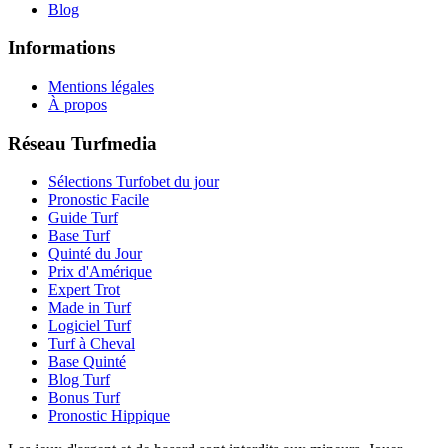
Blog
Informations
Mentions légales
À propos
Réseau Turfmedia
Sélections Turfobet du jour
Pronostic Facile
Guide Turf
Base Turf
Quinté du Jour
Prix d'Amérique
Expert Trot
Made in Turf
Logiciel Turf
Turf à Cheval
Base Quinté
Blog Turf
Bonus Turf
Pronostic Hippique