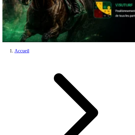
Accueil