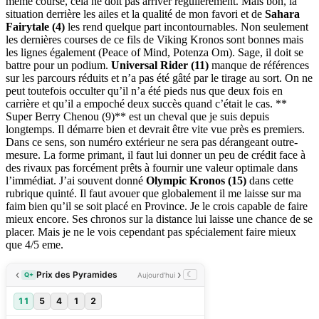
même course, cela ne doit pas arriver régulièrement. Mais bon, la
situation derrière les ailes et la qualité de mon favori et de
Sahara
Fairytale (4)
les rend quelque part incontournables. Non seulement
les dernières courses de ce fils de Viking Kronos sont bonnes mais
les lignes également (Peace of Mind, Potenza Om). Sage, il doit se
battre pour un podium.
Universal Rider (11)
manque de références
sur les parcours réduits et n’a pas été gâté par le tirage au sort. On ne
peut toutefois occulter qu’il n’a été pieds nus que deux fois en
carrière et qu’il a empoché deux succès quand c’était le cas. **
Super Berry Chenou (9)** est un cheval que je suis depuis
longtemps. Il démarre bien et devrait être vite vue près es premiers.
Dans ce sens, son numéro extérieur ne sera pas dérangeant outre-
mesure. La forme primant, il faut lui donner un peu de crédit face à
des rivaux pas forcément prêts à fournir une valeur optimale dans
l’immédiat. J’ai souvent donné
Olympic Kronos (15)
dans cette
rubrique quinté. Il faut avouer que globalement il me laisse sur ma
faim bien qu’il se soit placé en Province. Je le crois capable de faire
mieux encore. Ses chronos sur la distance lui laisse une chance de se
placer. Mais je ne le vois cependant pas spécialement faire mieux
que 4/5 eme.