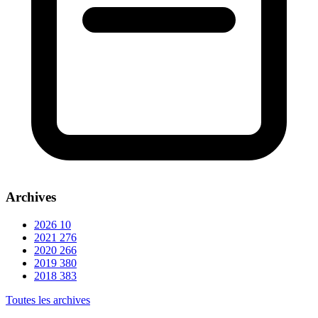
Archives
2026
10
2021
276
2020
266
2019
380
2018
383
Toutes les archives