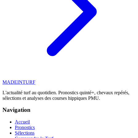
MADE
IN
TURF
L'actualité turf au quotidien. Pronostics quinté+, chevaux repérés,
sélections et analyses des courses hippiques PMU.
Navigation
Accueil
Pronostics
Sélections