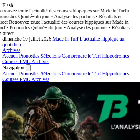
Flash
trouvez toute l'actualité des courses hippiques sur Made in Turf
•
onostics Quinté+ du jour • Analyse des partants • Résultats en
rect
Retrouvez toute l'actualité des courses hippiques sur Made in
rf
• Pronostics Quinté+ du jour • Analyse des partants • Résultats
 direct
dimanche 19 juillet 2026
Made in Turf
L'actualité hippique au
quotidien
Archives
Accueil
Pronostics
Sélections
Comprendre le Turf
Hippodromes
Courses PMU
Archives
Navigation
Accueil
Pronostics
Sélections
Comprendre le Turf
Hippodromes
Courses PMU
Archives