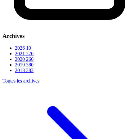
Archives
2026
10
2021
276
2020
266
2019
380
2018
383
Toutes les archives