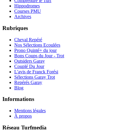
Comprendre le Turf
Hippodromes
Courses PMU
Archives
Rubriques
Cheval Repéré
Nos Sélections Ecoulées
Prono Quinté+ du jour
Bons Coups du Jour - Trot
Outsiders Garay
Couplé Du Jour
L'avis de Franck Forési
Sélections Garay Trot
Repérés Garay
Blog
Informations
Mentions légales
À propos
Réseau Turfmedia