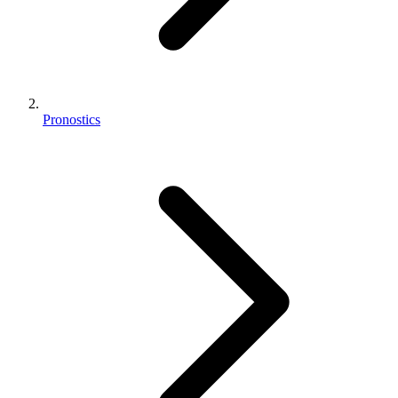
Pronostics