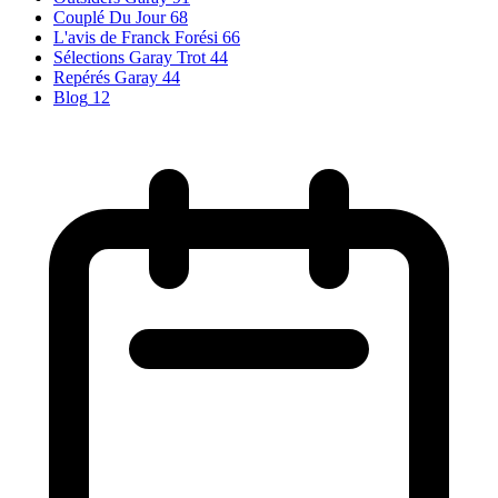
Couplé Du Jour
68
L'avis de Franck Forési
66
Sélections Garay Trot
44
Repérés Garay
44
Blog
12