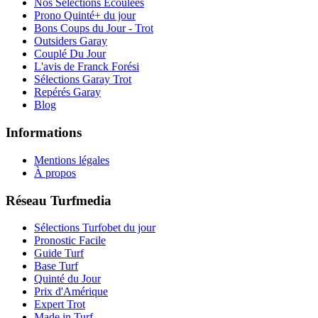
Nos Sélections Ecoulées
Prono Quinté+ du jour
Bons Coups du Jour - Trot
Outsiders Garay
Couplé Du Jour
L'avis de Franck Forési
Sélections Garay Trot
Repérés Garay
Blog
Informations
Mentions légales
À propos
Réseau Turfmedia
Sélections Turfobet du jour
Pronostic Facile
Guide Turf
Base Turf
Quinté du Jour
Prix d'Amérique
Expert Trot
Made in Turf