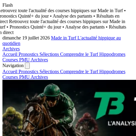
Flash
etrouvez toute l'actualité des courses hippiques sur Made in Turf
•
ronostics Quinté+ du jour • Analyse des partants • Résultats en
rect
Retrouvez toute l'actualité des courses hippiques sur Made in
urf
• Pronostics Quinté+ du jour • Analyse des partants • Résultats
 direct
dimanche 19 juillet 2026
Made in Turf
L'actualité hippique au
quotidien
Archives
Accueil
Pronostics
Sélections
Comprendre le Turf
Hippodromes
Courses PMU
Archives
Navigation
Accueil
Pronostics
Sélections
Comprendre le Turf
Hippodromes
Courses PMU
Archives