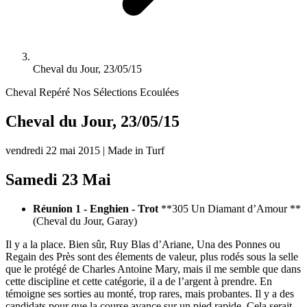
Cheval du Jour, 23/05/15
Cheval Repéré
Nos Sélections Ecoulées
Cheval du Jour, 23/05/15
vendredi 22 mai 2015
|
Made in Turf
Samedi 23 Mai
Réunion 1 - Enghien - Trot
**305 Un Diamant d’Amour **
(Cheval du Jour, Garay)
Il y a la place. Bien sûr, Ruy Blas d’Ariane, Una des Ponnes ou
Regain des Près sont des élements de valeur, plus rodés sous la selle
que le protégé de Charles Antoine Mary, mais il me semble que dans
cette discipline et cette catégorie, il a de l’argent à prendre. En
témoigne ses sorties au monté, trop rares, mais probantes. Il y a des
candidats pour que la course avance sur un pied rapide. Cela serait