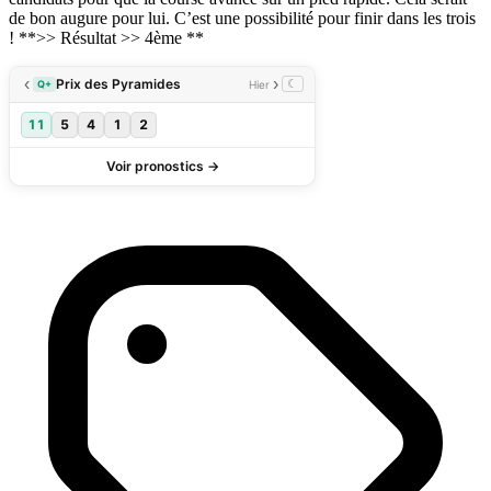
de bon augure pour lui. C’est une possibilité pour finir dans les trois
! **>> Résultat >> 4ème **