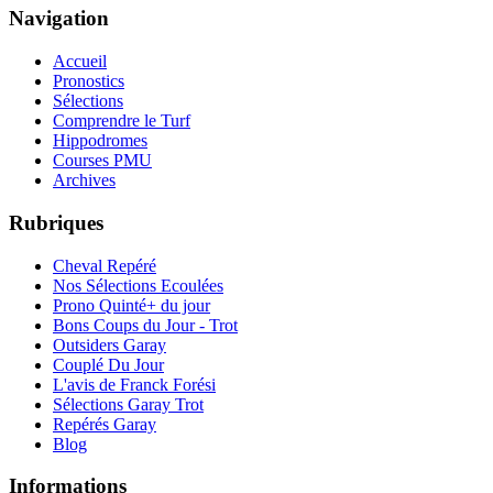
Navigation
Accueil
Pronostics
Sélections
Comprendre le Turf
Hippodromes
Courses PMU
Archives
Rubriques
Cheval Repéré
Nos Sélections Ecoulées
Prono Quinté+ du jour
Bons Coups du Jour - Trot
Outsiders Garay
Couplé Du Jour
L'avis de Franck Forési
Sélections Garay Trot
Repérés Garay
Blog
Informations