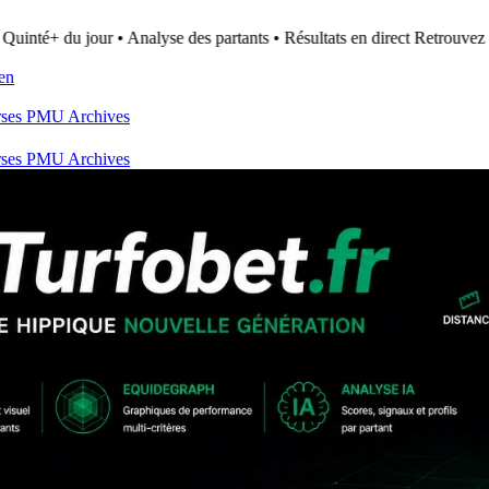
Quinté+ du jour • Analyse des partants • Résultats en direct
Retrouvez to
ien
rses PMU
Archives
rses PMU
Archives