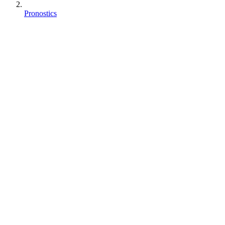
Pronostics