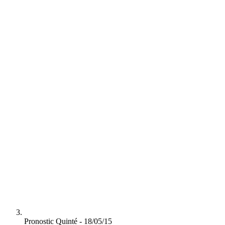
Pronostic Quinté - 18/05/15