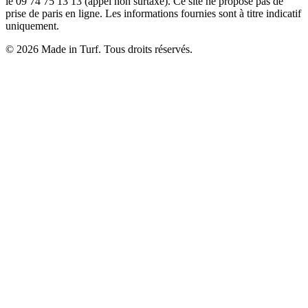
le 09 74 75 13 13 (appel non surtaxé). Ce site ne propose pas de
prise de paris en ligne. Les informations fournies sont à titre indicatif
uniquement.
© 2026 Made in Turf. Tous droits réservés.