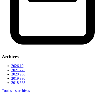
Archives
2026
10
2021
276
2020
266
2019
380
2018
383
Toutes les archives