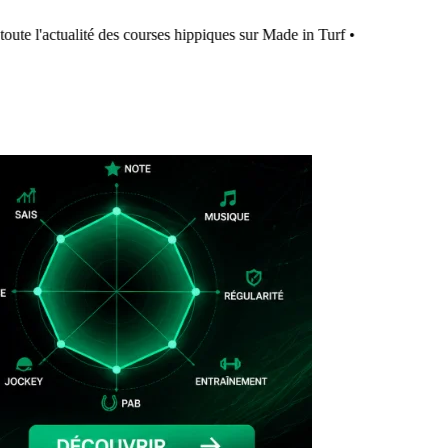
ute l'actualité des courses hippiques sur Made in Turf
•