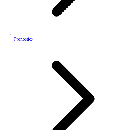
Pronostics