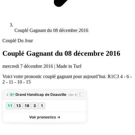
Couplé Gagnant du 08 décembre 2016
Couplé Du Jour
Couplé Gagnant du 08 décembre 2016
mercredi 7 décembre 2016
|
Made in Turf
Voici votre pronostic couplé gagnant pour aujourd’hui. R1C3 4 - 6 -
2 - 11 - 10 - 15