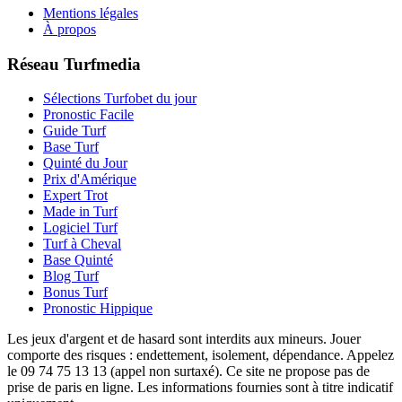
Mentions légales
À propos
Réseau Turfmedia
Sélections Turfobet du jour
Pronostic Facile
Guide Turf
Base Turf
Quinté du Jour
Prix d'Amérique
Expert Trot
Made in Turf
Logiciel Turf
Turf à Cheval
Base Quinté
Blog Turf
Bonus Turf
Pronostic Hippique
Les jeux d'argent et de hasard sont interdits aux mineurs. Jouer
comporte des risques : endettement, isolement, dépendance. Appelez
le 09 74 75 13 13 (appel non surtaxé). Ce site ne propose pas de
prise de paris en ligne. Les informations fournies sont à titre indicatif