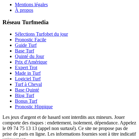
Mentions légales
À propos
Réseau Turfmedia
Sélections Turfobet du jour
Pronostic Facile
Guide Turf
Base Turf
Quinté du Jour
Prix d'Amérique
Expert Trot
Made in Turf
Logiciel Turf
Turf à Cheval
Base Quinté
Blog Turf
Bonus Turf
Pronostic Hippique
Les jeux d'argent et de hasard sont interdits aux mineurs. Jouer
comporte des risques : endettement, isolement, dépendance. Appelez
le 09 74 75 13 13 (appel non surtaxé). Ce site ne propose pas de
prise de paris en ligne. Les informations fournies sont à titre indicatif