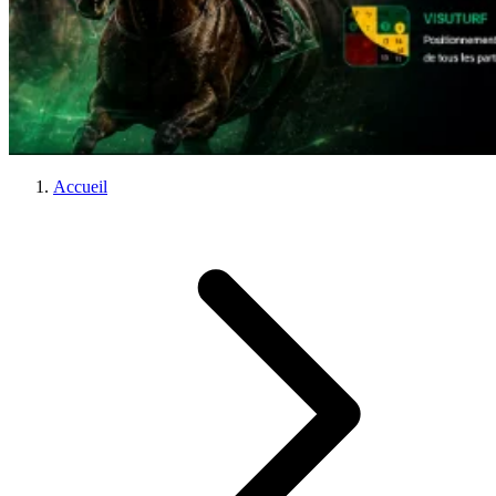
Accueil