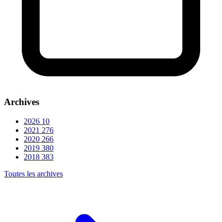
Archives
2026
10
2021
276
2020
266
2019
380
2018
383
Toutes les archives