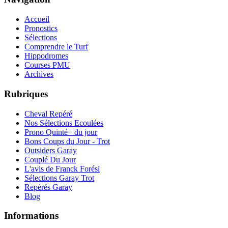
Accueil
Pronostics
Sélections
Comprendre le Turf
Hippodromes
Courses PMU
Archives
Rubriques
Cheval Repéré
Nos Sélections Ecoulées
Prono Quinté+ du jour
Bons Coups du Jour - Trot
Outsiders Garay
Couplé Du Jour
L'avis de Franck Forési
Sélections Garay Trot
Repérés Garay
Blog
Informations