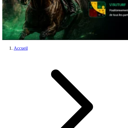
Accueil