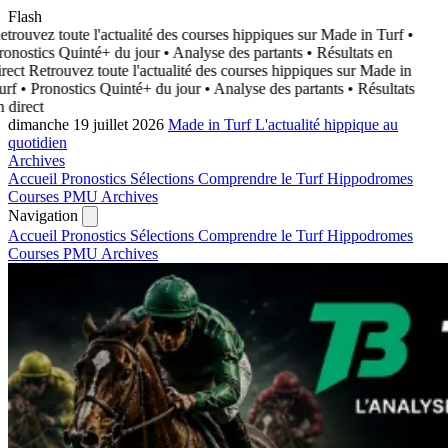
Flash
trouvez toute l'actualité des courses hippiques sur Made in Turf
•
onostics Quinté+ du jour • Analyse des partants • Résultats en
rect
Retrouvez toute l'actualité des courses hippiques sur Made in
urf
• Pronostics Quinté+ du jour • Analyse des partants • Résultats
 direct
dimanche 19 juillet 2026
Made in Turf
L'actualité hippique au
quotidien
Archives
Accueil
Pronostics
Sélections
Comprendre le Turf
Hippodromes
Courses PMU
Archives
Navigation
Accueil
Pronostics
Sélections
Comprendre le Turf
Hippodromes
Courses PMU
Archives