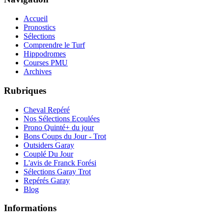
Accueil
Pronostics
Sélections
Comprendre le Turf
Hippodromes
Courses PMU
Archives
Rubriques
Cheval Repéré
Nos Sélections Ecoulées
Prono Quinté+ du jour
Bons Coups du Jour - Trot
Outsiders Garay
Couplé Du Jour
L'avis de Franck Forési
Sélections Garay Trot
Repérés Garay
Blog
Informations