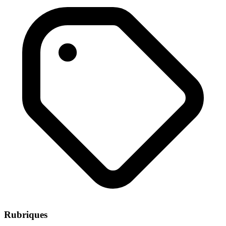
Rubriques