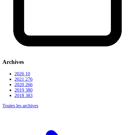
Archives
2026
10
2021
276
2020
266
2019
380
2018
383
Toutes les archives