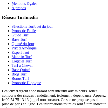
Mentions légales
À propos
Réseau Turfmedia
Sélections Turfobet du jour
Pronostic Facile
Guide Turf
Base Turf
Quinté du Jour
Prix d'Amérique
Expert Trot
Made in Turf
Logiciel Turf
Turf à Cheval
Base Quinté
Blog Turf
Bonus Turf
Pronostic Hippique
Les jeux d'argent et de hasard sont interdits aux mineurs. Jouer
comporte des risques : endettement, isolement, dépendance. Appelez
le 09 74 75 13 13 (appel non surtaxé). Ce site ne propose pas de
prise de paris en ligne. Les informations fournies sont à titre indicatif