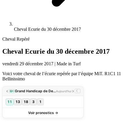
Cheval Ecurie du 30 décembre 2017
Cheval Repéré
Cheval Ecurie du 30 décembre 2017
vendredi 29 décembre 2017
|
Made in Turf
Voici votre cheval de l’écurie repérée par l’équipe MiT. R1C1 11
Bellinissimo