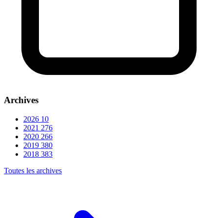
Archives
2026
10
2021
276
2020
266
2019
380
2018
383
Toutes les archives