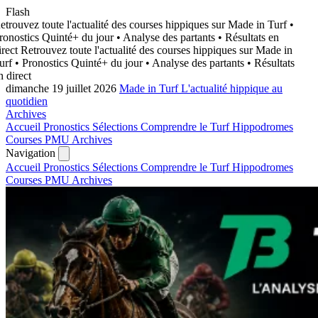
Flash
trouvez toute l'actualité des courses hippiques sur Made in Turf
•
onostics Quinté+ du jour • Analyse des partants • Résultats en
rect
Retrouvez toute l'actualité des courses hippiques sur Made in
urf
• Pronostics Quinté+ du jour • Analyse des partants • Résultats
 direct
dimanche 19 juillet 2026
Made in Turf
L'actualité hippique au
quotidien
Archives
Accueil
Pronostics
Sélections
Comprendre le Turf
Hippodromes
Courses PMU
Archives
Navigation
Accueil
Pronostics
Sélections
Comprendre le Turf
Hippodromes
Courses PMU
Archives