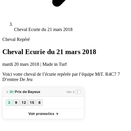
Cheval Ecurie du 21 mars 2018
Cheval Repéré
Cheval Ecurie du 21 mars 2018
mardi 20 mars 2018
|
Made in Turf
Voici votre cheval de l’écurie repérée par l’équipe MiT. R4C7 7
D’entree De Jeu