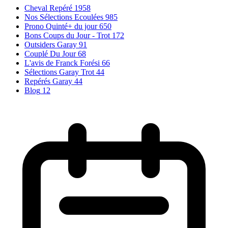
Cheval Repéré
1958
Nos Sélections Ecoulées
985
Prono Quinté+ du jour
650
Bons Coups du Jour - Trot
172
Outsiders Garay
91
Couplé Du Jour
68
L'avis de Franck Forési
66
Sélections Garay Trot
44
Repérés Garay
44
Blog
12