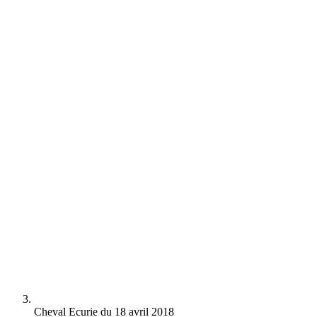
Cheval Ecurie du 18 avril 2018