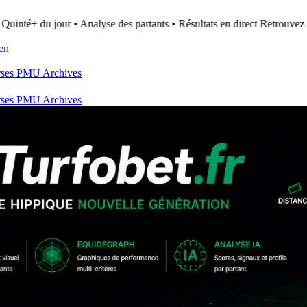
Quinté+ du jour • Analyse des partants • Résultats en direct
Retrouvez to
ien
rses PMU
Archives
rses PMU
Archives