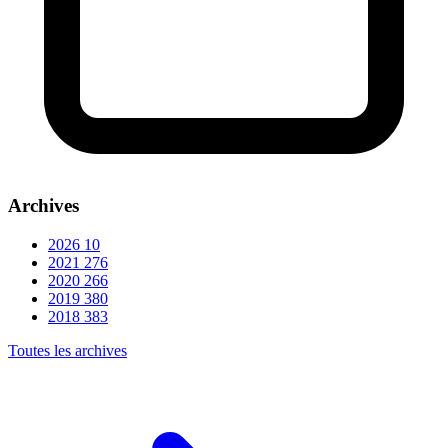
Archives
2026
10
2021
276
2020
266
2019
380
2018
383
Toutes les archives