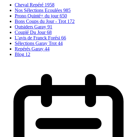
Cheval Repéré
1958
Nos Sélections Ecoulées
985
Prono Quinté+ du jour
650
Bons Coups du Jour - Trot
172
Outsiders Garay
91
Couplé Du Jour
68
L'avis de Franck Forési
66
Sélections Garay Trot
44
Repérés Garay
44
Blog
12