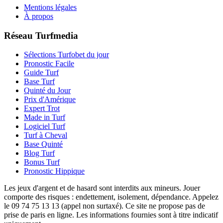
Mentions légales
À propos
Réseau Turfmedia
Sélections Turfobet du jour
Pronostic Facile
Guide Turf
Base Turf
Quinté du Jour
Prix d'Amérique
Expert Trot
Made in Turf
Logiciel Turf
Turf à Cheval
Base Quinté
Blog Turf
Bonus Turf
Pronostic Hippique
Les jeux d'argent et de hasard sont interdits aux mineurs. Jouer
comporte des risques : endettement, isolement, dépendance. Appelez
le 09 74 75 13 13 (appel non surtaxé). Ce site ne propose pas de
prise de paris en ligne. Les informations fournies sont à titre indicatif