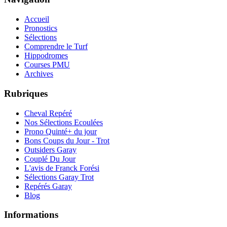
Accueil
Pronostics
Sélections
Comprendre le Turf
Hippodromes
Courses PMU
Archives
Rubriques
Cheval Repéré
Nos Sélections Ecoulées
Prono Quinté+ du jour
Bons Coups du Jour - Trot
Outsiders Garay
Couplé Du Jour
L'avis de Franck Forési
Sélections Garay Trot
Repérés Garay
Blog
Informations