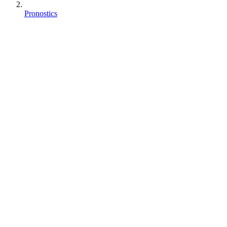
Pronostics