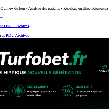
Quinté+ du jour • Analyse des partants • Résultats en direct
Retrouvez to
ien
rses PMU
Archives
rses PMU
Archives