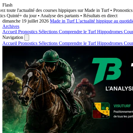
Flash
 toute l'actualité des courses hippiques sur Made in Turf
• Pronostics 
s Quinté+ du jour • Analyse des partants • Résultats en direct
dimanche 19 juillet 2026
Made in Turf
L'actualité hippique au quotid
Archives
Accueil
Pronostics
Sélections
Comprendre le Turf
Hippodromes
Cou
Navigation
Accueil
Pronostics
Sélections
Comprendre le Turf
Hippodromes
Cou