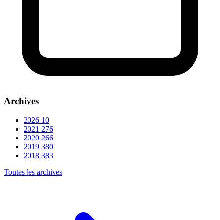
Archives
2026
10
2021
276
2020
266
2019
380
2018
383
Toutes les archives