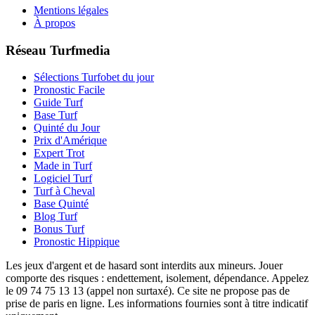
Mentions légales
À propos
Réseau Turfmedia
Sélections Turfobet du jour
Pronostic Facile
Guide Turf
Base Turf
Quinté du Jour
Prix d'Amérique
Expert Trot
Made in Turf
Logiciel Turf
Turf à Cheval
Base Quinté
Blog Turf
Bonus Turf
Pronostic Hippique
Les jeux d'argent et de hasard sont interdits aux mineurs. Jouer
comporte des risques : endettement, isolement, dépendance. Appelez
le 09 74 75 13 13 (appel non surtaxé). Ce site ne propose pas de
prise de paris en ligne. Les informations fournies sont à titre indicatif