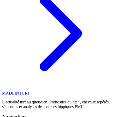
MADE
IN
TURF
L'actualité turf au quotidien. Pronostics quinté+, chevaux repérés,
sélections et analyses des courses hippiques PMU.
Navigation