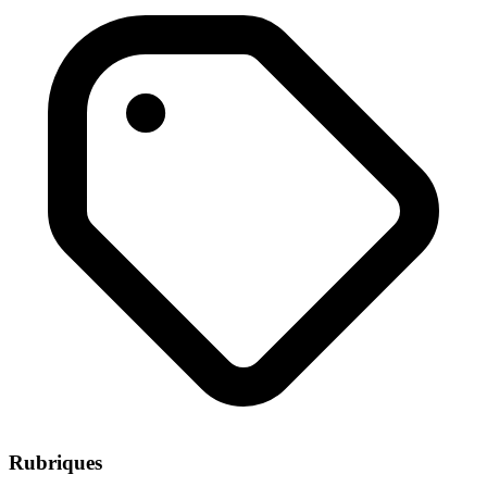
Rubriques