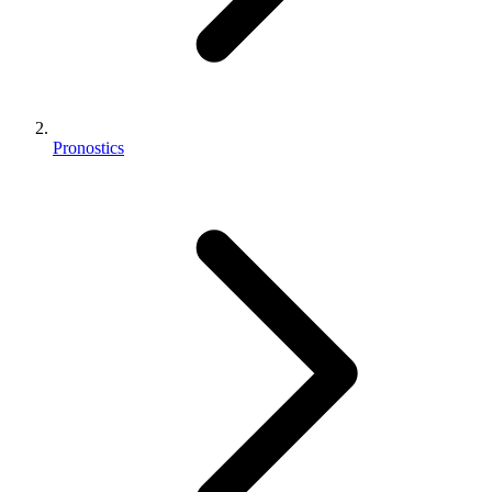
Pronostics