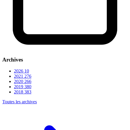
Archives
2026
10
2021
276
2020
266
2019
380
2018
383
Toutes les archives