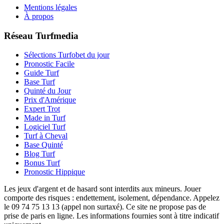
Mentions légales
À propos
Réseau Turfmedia
Sélections Turfobet du jour
Pronostic Facile
Guide Turf
Base Turf
Quinté du Jour
Prix d'Amérique
Expert Trot
Made in Turf
Logiciel Turf
Turf à Cheval
Base Quinté
Blog Turf
Bonus Turf
Pronostic Hippique
Les jeux d'argent et de hasard sont interdits aux mineurs. Jouer
comporte des risques : endettement, isolement, dépendance. Appelez
le 09 74 75 13 13 (appel non surtaxé). Ce site ne propose pas de
prise de paris en ligne. Les informations fournies sont à titre indicatif